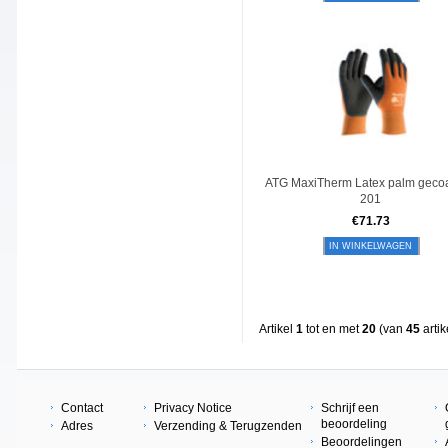
ATG MaxiTherm Latex palm gecoa
201
€
71.73
IN WINKELWAGEN
Artikel
1
tot en met
20
(van
45
artik
Contact
Privacy Notice
Schrijf een
beoordeling
Adres
Verzending & Terugzenden
Beoordelingen