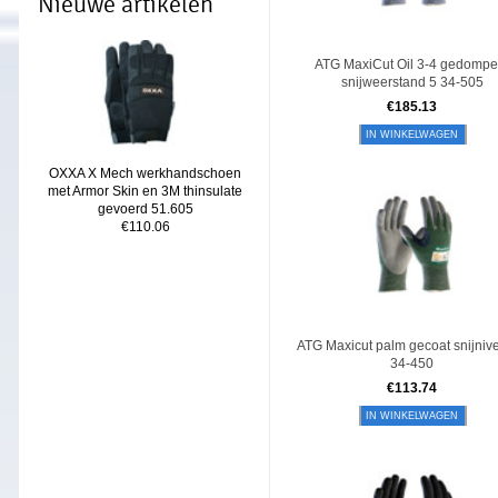
Nieuwe artikelen
ATG MaxiCut Oil 3-4 gedompe
snijweerstand 5 34-505
€
185.13
IN WINKELWAGEN
OXXA X Mech werkhandschoen
met Armor Skin en 3M thinsulate
gevoerd 51.605
€110.06
ATG Maxicut palm gecoat snijniv
34-450
€
113.74
IN WINKELWAGEN