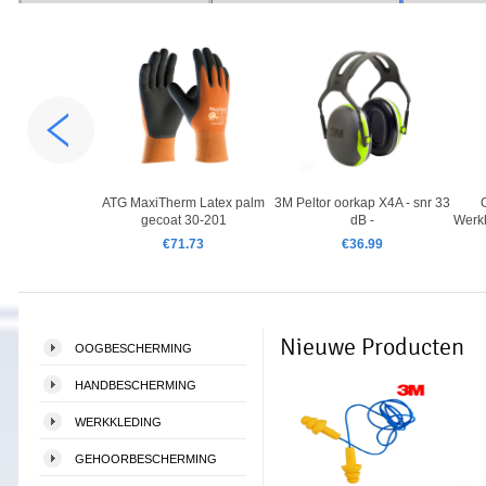
rip Lite 50-245
ATG MaxiTherm Latex palm
3M Peltor oorkap X4A - snr 33
gecoat 30-201
dB -
Werkh
8.44
€71.73
€36.99
Nieuwe Producten
OOGBESCHERMING
HANDBESCHERMING
WERKKLEDING
GEHOORBESCHERMING