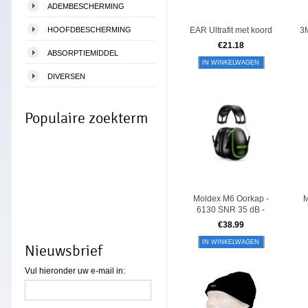
ADEMBESCHERMING
HOOFDBESCHERMING
EAR Ultrafit met koord
3
€
21.18
ABSORPTIEMIDDEL
IN WINKELWAGEN
DIVERSEN
Populaire zoekterm
Moldex M6 Oorkap -
M
6130 SNR 35 dB -
€
38.99
IN WINKELWAGEN
Nieuwsbrief
Vul hieronder uw e-mail in: