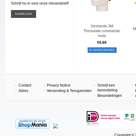
Schrijf nu in voor onze nieuwsbrief!
Gevoerde 3M
M
Thinsulate commando
muts
€
6.66
IN WINKELWAGEN
Contact
Privacy Notice
Schrijf een
beoordeling
Adres
Verzending & Terugzenden
Beoordelingen
Copyright © 202