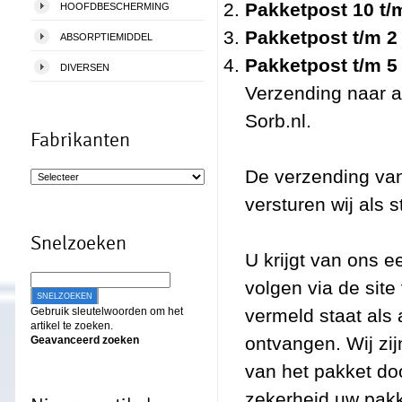
Pakketpost 10 t/
HOOFDBESCHERMING
Pakketpost t/m 2
ABSORPTIEMIDDEL
Pakketpost t/m 5
DIVERSEN
Verzending naar a
Sorb.nl.
Fabrikanten
De verzending van
versturen wij als 
Snelzoeken
U krijgt van ons 
volgen via de site
SNELZOEKEN
Gebruik sleutelwoorden om het
vermeld staat als 
artikel te zoeken.
ontvangen. Wij zij
Geavanceerd zoeken
van het pakket doo
zekerheid uw pakk