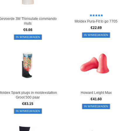
Gevoerde 3M Thinsulate commando
Moldex Pura-Fit to go 7705
muts
€
22.69
€
6.66
IN WINKELWAGEN
IN WINKELWAGEN
Moldex Spark plugs in moldexstation
Howard Leight Max
Groot 500 paar
€
41.60
€
83.15
IN WINKELWAGEN
IN WINKELWAGEN