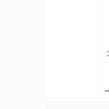
S
l
Art