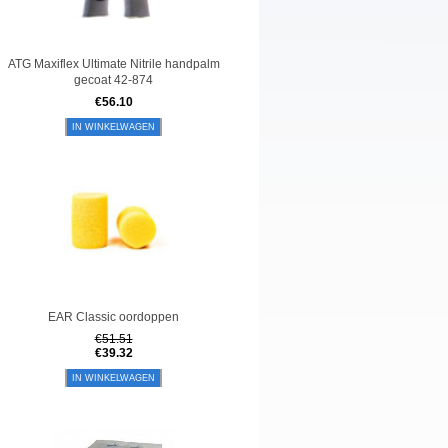
ATG Maxiflex Ultimate Nitrile handpalm
gecoat 42-874
€
56.10
IN WINKELWAGEN
EAR Classic oordoppen
€
51.51
€
39.32
IN WINKELWAGEN