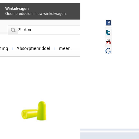
Winkelwagen
Geen producten in uw winkelwagen.
ming
Absorptiemiddel
meer..