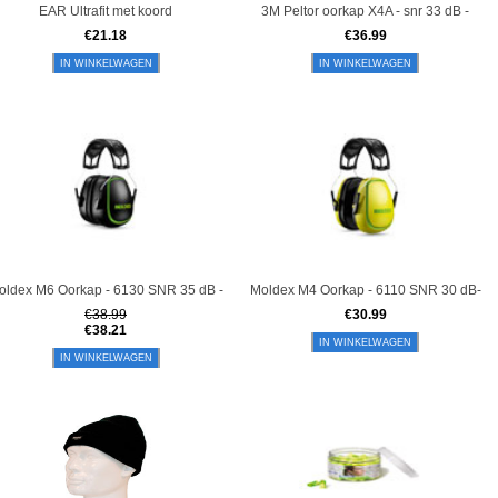
EAR Ultrafit met koord
3M Peltor oorkap X4A - snr 33 dB -
€
21.18
€
36.99
IN WINKELWAGEN
IN WINKELWAGEN
oldex M6 Oorkap - 6130 SNR 35 dB -
Moldex M4 Oorkap - 6110 SNR 30 dB-
€
38.99
€
30.99
€
38.21
IN WINKELWAGEN
IN WINKELWAGEN