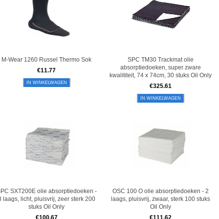
M-Wear 1260 Russel Thermo Sok
SPC TM30 Trackmat olie
absorptiedoeken, super zware
€
11.77
kwalititeit, 74 x 74cm, 30 stuks Oil Only
IN WINKELWAGEN
€
325.61
IN WINKELWAGEN
PC SXT200E olie absorptiedoeken -
OSC 100 O olie absorptiedoeken - 2
3 laags, licht, pluisvrij, zeer sterk 200
laags, pluisvrij, zwaar, sterk 100 stuks
stuks Oil Only
Oil Only
€
100.67
€
111.62