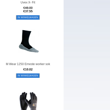
Uvex X- Fit
€
46.00
€
37.55
IN WINKELWAGEN
M Wear 1250 Erneste worker sok
€
10.02
IN WINKELWAGEN