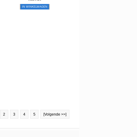
IN WINKELWAGEN
2
3
4
5
[Volgende >>]