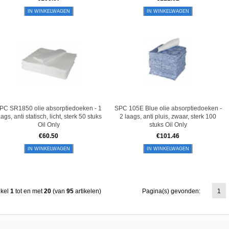
IN WINKELWAGEN
IN WINKELWAGEN
PC SR1850 olie absorptiedoeken - 1
SPC 105E Blue olie absorptiedoeken -
aags, anti statisch, licht, sterk 50 stuks
2 laags, anti pluis, zwaar, sterk 100
Oil Only
stuks Oil Only
€
60.50
€
101.46
IN WINKELWAGEN
IN WINKELWAGEN
ikel
1
tot en met
20
(van
95
artikelen)
Pagina(s) gevonden:
1