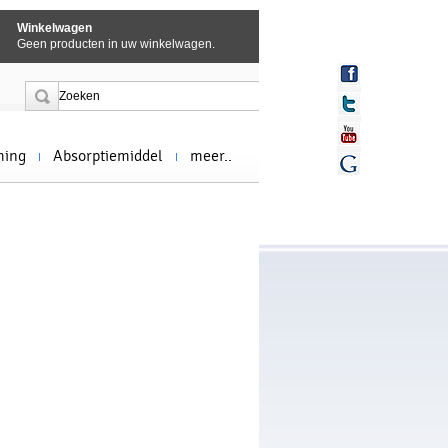
Winkelwagen
Geen producten in uw winkelwagen.
ming
Absorptiemiddel
meer..