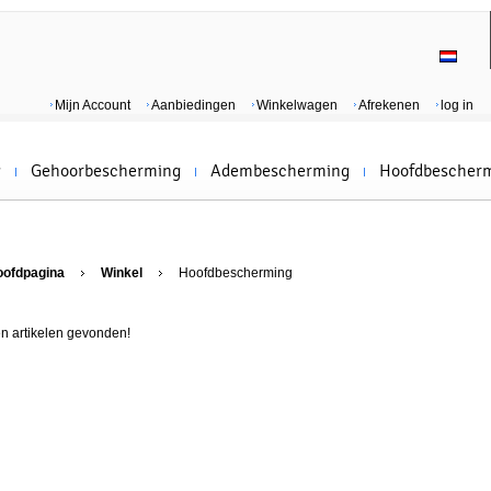
Mijn Account
Aanbiedingen
Winkelwagen
Afrekenen
log in
g
Gehoorbescherming
Adembescherming
Hoofdbescher
oofdpagina
Winkel
Hoofdbescherming
n artikelen gevonden!