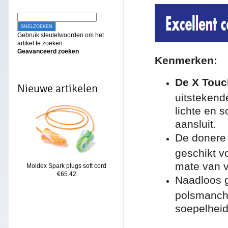
SNELZOEKEN
Gebruik sleutelwoorden om het
artikel te zoeken.
Geavanceerd zoeken
Ken
merken:
De X Tou
Nieuwe artikelen
uitstekend
lichte en 
aansluit.
De donere 
geschikt v
mate van v
Moldex Spark plugs soft cord
€65.42
Naadloos g
polsmanche
soepelheid