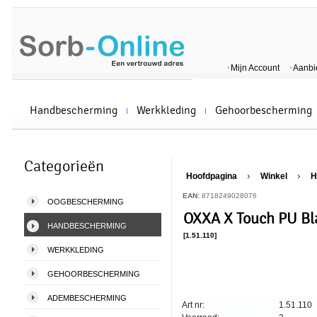
Mijn Account
Aanbi
Handbescherming
Werkkleding
Gehoorbescherming
Categorieën
Hoofdpagina
Winkel
H
EAN:
8718249028076
OOGBESCHERMING
OXXA X Touch PU Bl
HANDBESCHERMING
[1.51.110]
WERKKLEDING
GEHOORBESCHERMING
ADEMBESCHERMING
Art nr:
1.51.110