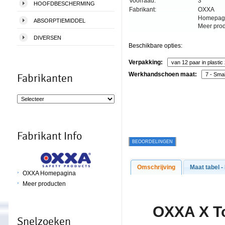
Voorraad:
3
HOOFDBESCHERMING
Fabrikant:
OXXA
Homepag
ABSORPTIEMIDDEL
Meer pro
DIVERSEN
Beschikbare opties:
Verpakking:
Werkhandschoen maat:
Fabrikanten
Fabrikant Info
BEOORDELINGEN
Omschrijving
Maat tabel -
OXXA Homepagina
Meer producten
O
XXA X T
Snelzoeken