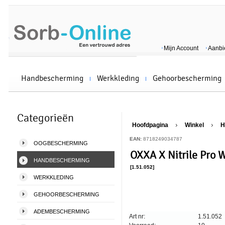
Mijn Account
Aanbi
Handbescherming
Werkkleding
Gehoorbescherming
Categorieën
Hoofdpagina
Winkel
H
EAN:
8718249034787
OOGBESCHERMING
OXXA X Nitrile Pro 
HANDBESCHERMING
[1.51.052]
WERKKLEDING
GEHOORBESCHERMING
ADEMBESCHERMING
Art nr:
1.51.052