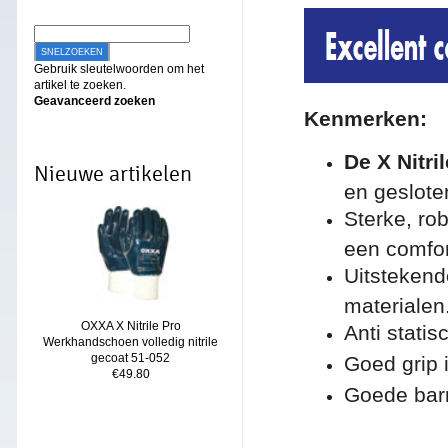
SNELZOEKEN
Gebruik sleutelwoorden om het
artikel te zoeken.
Geavanceerd zoeken
Ken
merken:
De X Nitri
Nieuwe artikelen
en geslote
Sterke, ro
een comfor
Uitstekend
materialen
OXXA X Nitrile Pro
Anti statis
Werkhandschoen volledig nitrile
gecoat 51-052
Goed grip 
€49.80
Goede barr