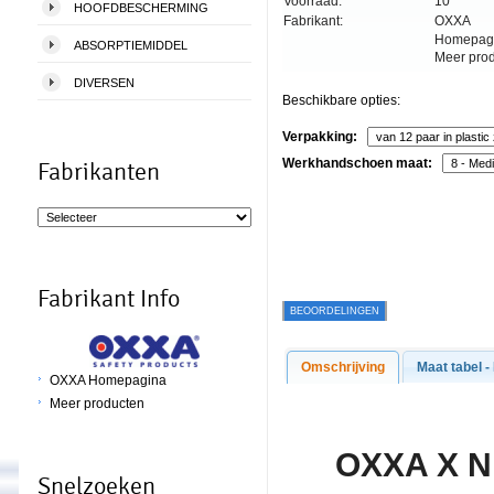
Voorraad:
10
HOOFDBESCHERMING
Fabrikant:
OXXA
Homepag
ABSORPTIEMIDDEL
Meer pro
DIVERSEN
Beschikbare opties:
Verpakking:
Werkhandschoen maat:
Fabrikanten
Fabrikant Info
BEOORDELINGEN
Omschrijving
Maat tabel -
OXXA Homepagina
Meer producten
O
XXA X Ni
Snelzoeken