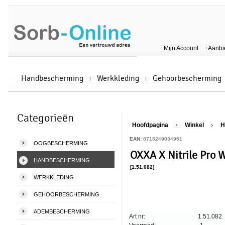
Mijn Account
Aanbi
Handbescherming
Werkkleding
Gehoorbescherming
Categorieën
Hoofdpagina
Winkel
H
EAN:
8718249034961
OOGBESCHERMING
OXXA X Nitrile Pro 
HANDBESCHERMING
[1.51.082]
WERKKLEDING
GEHOORBESCHERMING
ADEMBESCHERMING
Art nr:
1.51.082