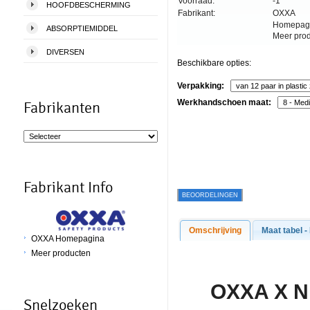
Voorraad:
-1
HOOFDBESCHERMING
Fabrikant:
OXXA
Homepag
ABSORPTIEMIDDEL
Meer pro
DIVERSEN
Beschikbare opties:
Verpakking:
Werkhandschoen maat:
Fabrikanten
Fabrikant Info
BEOORDELINGEN
Omschrijving
Maat tabel -
OXXA Homepagina
Meer producten
O
XXA X Ni
Snelzoeken