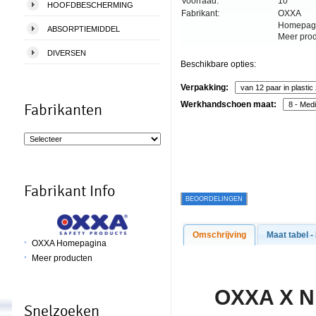
Voorraad:
10
HOOFDBESCHERMING
Fabrikant:
OXXA
Homepag
ABSORPTIEMIDDEL
Meer pro
DIVERSEN
Beschikbare opties:
Verpakking:
Werkhandschoen maat:
Fabrikanten
Fabrikant Info
BEOORDELINGEN
Omschrijving
Maat tabel -
OXXA Homepagina
Meer producten
O
XXA X Ni
Snelzoeken