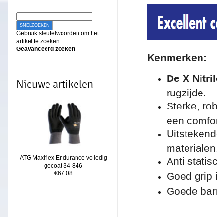
SNELZOEKEN
Gebruik sleutelwoorden om het
artikel te zoeken.
Geavanceerd zoeken
Ken
merken:
De X Nitri
Nieuwe artikelen
rugzijde.
Sterke, ro
een comfor
Uitstekend
materialen
ATG Maxiflex Endurance volledig
Anti statis
gecoat 34-846
€67.08
Goed grip 
Goede barr