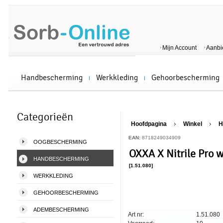
Mijn Account
Aanbi
Handbescherming
Werkkleding
Gehoorbescherming
Categorieën
Hoofdpagina
Winkel
H
EAN:
8718249034909
OOGBESCHERMING
OXXA X Nitrile Pro
HANDBESCHERMING
[1.51.080]
WERKKLEDING
GEHOORBESCHERMING
ADEMBESCHERMING
Art nr:
1.51.080