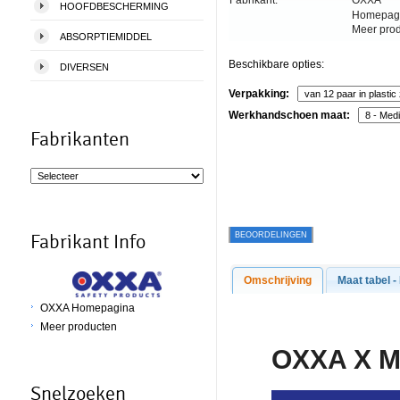
Fabrikant:
OXXA
HOOFDBESCHERMING
Homepag
Meer pro
ABSORPTIEMIDDEL
Beschikbare opties:
DIVERSEN
Verpakking:
Werkhandschoen maat:
Fabrikanten
BEOORDELINGEN
Fabrikant Info
Omschrijving
Maat tabel -
OXXA Homepagina
Meer producten
O
XXA X 
Snelzoeken