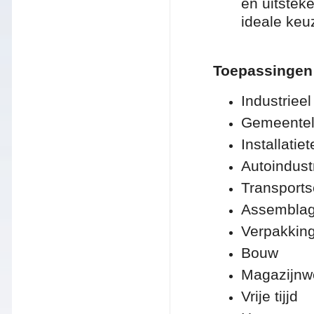
en uitste
ideale keu
Toepassingen
Industriee
Gemeenteli
Installati
Autoindust
Transports
Assemblag
Verpakking
Bouw
Magazijnw
Vrije tijjd