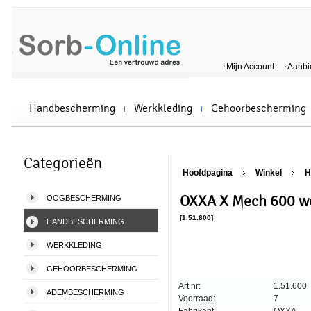
Mijn Account
Aanbi
Handbescherming
Werkkleding
Gehoorbescherming
Categorieën
Hoofdpagina
Winkel
H
OXXA X Mech 600 we
OOGBESCHERMING
[1.51.600]
HANDBESCHERMING
WERKKLEDING
GEHOORBESCHERMING
Art nr:
1.51.600
ADEMBESCHERMING
Voorraad:
7