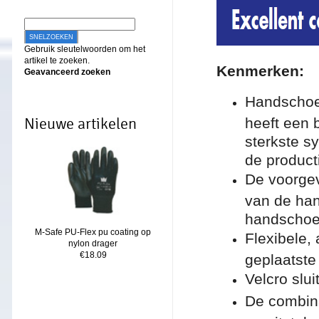
SNELZOEKEN
Gebruik sleutelwoorden om het
artikel te zoeken.
Ken
merken:
Geavanceerd zoeken
Handschoen
heeft een 
Nieuwe artikelen
sterkste sy
de produc
De voorgev
van de han
handschoe
M-Safe PU-Flex pu coating op
Flexibele
nylon drager
€18.09
geplaatste
Velcro slui
De combina