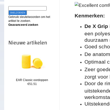
SNELZOEKEN
Ken
merken:
Gebruik sleutelwoorden om het
artikel te zoeken.
Geavanceerd zoeken
De X Grip
een polyes
duurzaam 
Nieuwe artikelen
Goed scho
De anatom
Optimaal c
Zeer goede
zorgt voor 
EAR Classic oordoppen
Door de ri
€51.51
uitstekende
werkomsta
Uitstekende