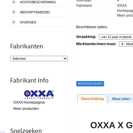
Voorraad:
9
HOOFDBESCHERMING
Fabrikant:
OXXA
Homepag
ABSORPTIEMIDDEL
Meer pro
DIVERSEN
Beschikbare opties:
Verpakking:
Werkhandschoen maat:
Fabrikanten
Fabrikant Info
BEOORDELINGEN
Omschrijving
Maat tabel -
OXXA Homepagina
Meer producten
O
XXA X G
Snelzoeken