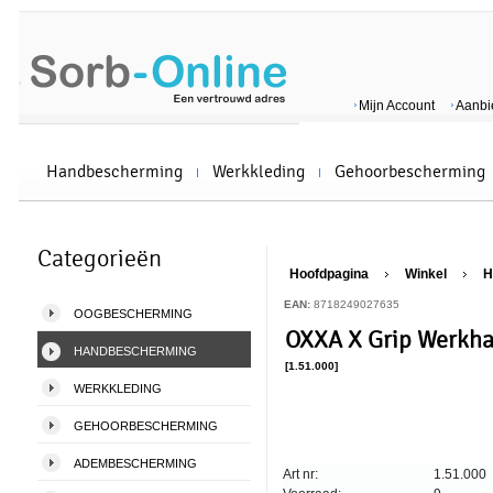
Mijn Account
Aanbi
Handbescherming
Werkkleding
Gehoorbescherming
Categorieën
Hoofdpagina
Winkel
H
EAN:
8718249027635
OOGBESCHERMING
OXXA X Grip Werkha
HANDBESCHERMING
[1.51.000]
WERKKLEDING
GEHOORBESCHERMING
ADEMBESCHERMING
Art nr:
1.51.000