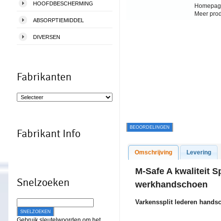
HOOFDBESCHERMING
Homepag
Meer pro
ABSORPTIEMIDDEL
DIVERSEN
Fabrikanten
BEOORDELINGEN
Fabrikant Info
Omschrijving
Levering
M-Safe A kwaliteit S
Snelzoeken
werkhandschoen
Varkenssplit lederen hands
SNELZOEKEN
Gebruik sleutelwoorden om het