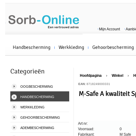
Mijn Account
Aanbi
Handbescherming
Werkkleding
Gehoorbescherming
Categorieën
Hoofdpagina
Winkel
H
EAN:
8718249000331
OOGBESCHERMING
M-Safe A kwaliteit 
HANDBESCHERMING
WERKKLEDING
GEHOORBESCHERMING
Art nr:
ADEMBESCHERMING
Voorraad:
0
Fabrikant:
M Safe