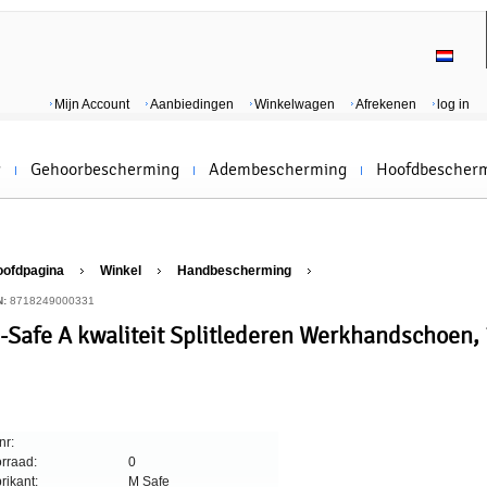
Mijn Account
Aanbiedingen
Winkelwagen
Afrekenen
log in
g
Gehoorbescherming
Adembescherming
Hoofdbescher
oofdpagina
Winkel
Handbescherming
N:
8718249000331
-Safe A kwaliteit Splitlederen Werkhandschoen,
nr:
rraad:
0
rikant:
M Safe