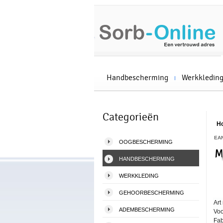
Handbescherming
Werkkledin
Categorieën
H
EA
OOGBESCHERMING
M
HANDBESCHERMING
WERKKLEDING
GEHOORBESCHERMING
Art 
ADEMBESCHERMING
Voo
Fab