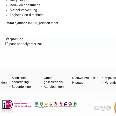
Recycling
Bouw en constructie
Metaal verwerking
Logistiek en distributie
Maat sjabloon in PDF, print en meet
Verpakking
12 paar per polyester zak.
Schrijf een
Order
Nieuwe Producten
Mijn Ac
beoordeling
geschiedenis
enden
Nieuws
Verand
Beoordelingen
Aanbiedingen