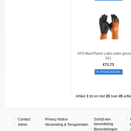
ATG MaxiTherm Latex palm gecoa
201
€
71.73
IN WINKELWAGEN
Artikel
1
tot en met
20
(van
45
artik
Contact
Privacy Notice
Schrijf een
beoordeling
Adres
Verzending & Terugzenden
Beoordelingen