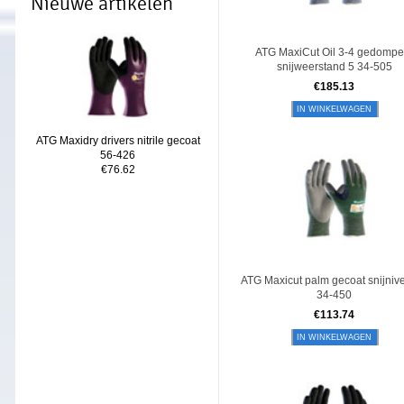
Nieuwe artikelen
ATG MaxiCut Oil 3-4 gedompe
snijweerstand 5 34-505
€
185.13
IN WINKELWAGEN
ATG Maxidry drivers nitrile gecoat
56-426
€76.62
ATG Maxicut palm gecoat snijniv
34-450
€
113.74
IN WINKELWAGEN