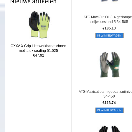
Nieuwe artikelen
ATG MaxiCut Oil 3-4 gedompe
snijweerstand 5 34-505
€
185.13
IN WINKELWAGEN
OXXA X Grip Lite werkhandschoen
met latex coating 51.025
€47.92
ATG Maxicut palm gecoat snijniv
34-450
€
113.74
IN WINKELWAGEN