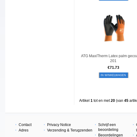
ATG MaxiTherm Latex palm gecoa
201
€
71.73
IN WINKELWAGEN
Artikel
1
tot en met
20
(van
45
artik
Contact
Privacy Notice
Schrijf een
beoordeling
Adres
Verzending & Terugzenden
Beoordelingen