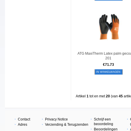
ATG MaxiTherm Latex palm gecoa
201
€
71.73
IN WINKELWAGEN
Artikel
1
tot en met
20
(van
45
artik
Contact
Privacy Notice
Schrijf een
beoordeling
Adres
Verzending & Terugzenden
Beoordelingen