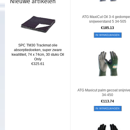
Nieuwe artikelen
ATG MaxiCut Oil 3-4 gedompe
snijweerstand 5 34-505
€
185.13
IN WINKELWAGEN
SPC TM30 Trackmat olie
absorptiedoeken, super zware
kwalititeit, 74 x 74cm, 30 stuks Oil
Only
€325.61
ATG Maxicut palm gecoat snijniv
34-450
€
113.74
IN WINKELWAGEN