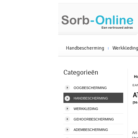
Handbescherming
Werkkledin
Categorieën
H
EA
OOGBESCHERMING
A
HANDBESCHERMING
[56
WERKKLEDING
GEHOORBESCHERMING
ADEMBESCHERMING
Art 