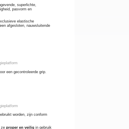
gevende, superlichte,
ligheid, pasvorm en
exclusieve elastische
een afgesloten, nauwsluitende
gieplatform
oor een gecontroleerde grip.
gieplatform
gebruikt worden, zijn conform
t ze
proper en veilig
in gebruik