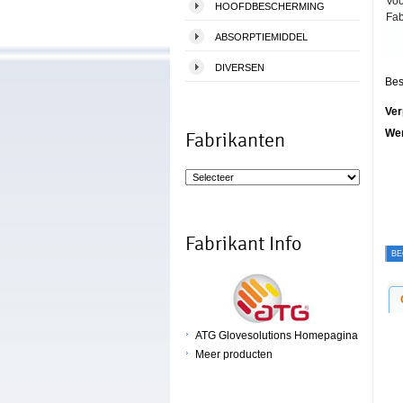
Voo
HOOFDBESCHERMING
Fab
ABSORPTIEMIDDEL
DIVERSEN
Bes
Ver
We
Fabrikanten
Fabrikant Info
BE
ATG Glovesolutions Homepagina
Meer producten