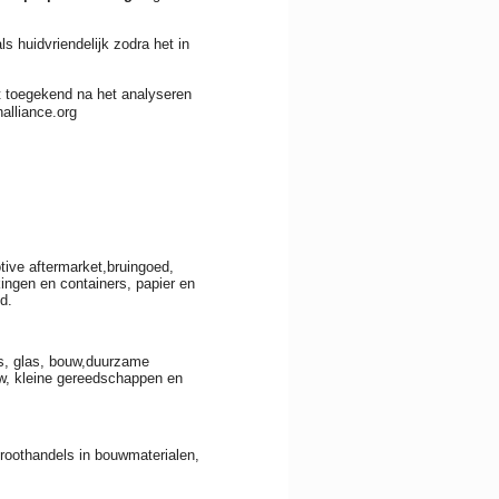
ls huidvriendelijk zodra het in
at toegekend na het analyseren
alliance.org
ive aftermarket,bruingoed,
ingen en containers, papier en
d.
s, glas, bouw,duurzame
uw, kleine gereedschappen en
roothandels in bouwmaterialen,