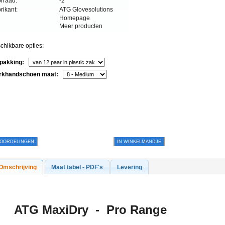
rraad:
-2
rikant:
ATG Glovesolutions
Homepage
Meer producten
chikbare opties:
pakking:
rkhandschoen maat:
OORDELINGEN
IN WINKELMANDJE
Omschrijving
Maat tabel - PDF's
Levering
ATG MaxiDry
- Pro Range