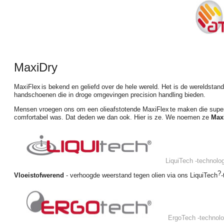
MaxiDry
MaxiFlex
is bekend en geliefd over de hele wereld. Het is de wereldsta
handschoenen die in droge omgevingen precision handling bieden.
Mensen vroegen ons om een olieafstotende MaxiFlex
te maken die super
comfortabel was. Dat deden we dan ook. Hier is ze. We noemen ze
Max
LiquiTech
-technolo
?
Vloeistofwerend
- verhoogde weerstand tegen olien via ons
LiquiTech
-
ErgoTech
-technolo