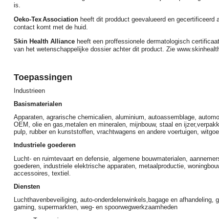
is.
Oeko-Tex
Association
heeft dit prodduct geevalueerd en gecertificeerd a
contact komt met de huid.
Skin Health Alliance
heeft een proffessionele dermatologisch certifica
van het wetenschappelijke dossier achter dit product. Zie www.skinhealth
Toepassingen
Industrieen
Basismaterialen
Apparaten, agrarische chemicalien, aluminium, autoassemblage, automot
OEM, olie en gas,metalen en mineralen, mijnbouw, staal en ijzer,verpakk
pulp, rubber en kunststoffen, vrachtwagens en andere voertuigen, witgoe
ndustriele goederen
I
Lucht- en ruimtevaart en defensie, algemene bouwmaterialen, aannemer
goederen, industriele elektrische apparaten, metaalproductie, woningbo
accessoires, textiel.
Diensten
Luchthavenbeveiliging,
auto-onderdelenwinkels,
bagage en afhandeling, g
gaming, supermarkten, weg- en spoorwegwerkzaamheden