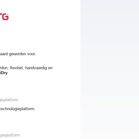
ndaard geworden voor
dun, flexibel, handvaardig en
iDry
.
gieplatform
technologieplatform.
gieplatform