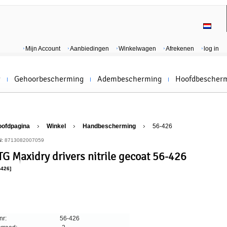
Mijn Account
Aanbiedingen
Winkelwagen
Afrekenen
log in
g
Gehoorbescherming
Adembescherming
Hoofdbescher
oofdpagina
Winkel
Handbescherming
56-426
N:
8713082007059
TG Maxidry drivers nitrile gecoat 56-426
-426]
nr:
56-426