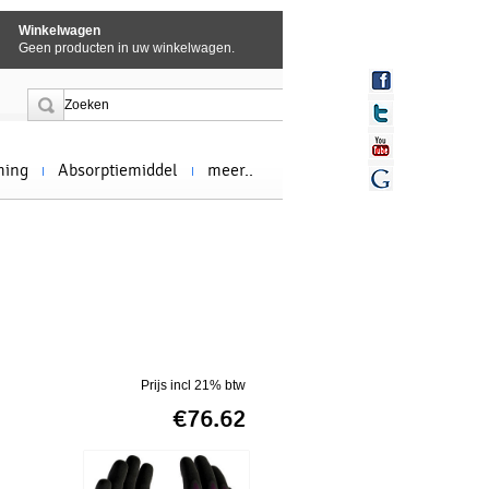
Winkelwagen
Geen producten in uw winkelwagen.
ming
Absorptiemiddel
meer..
Prijs incl 21% btw
€76.62