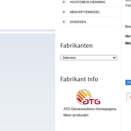
Voo
HOOFDBESCHERMING
Fab
ABSORPTIEMIDDEL
DIVERSEN
Bes
Ver
We
Fabrikanten
Fabrikant Info
BE
ATG Glovesolutions Homepagina
Meer producten