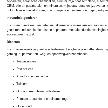
Apparaten, agrarische chemicalien, aluminium,autoassemblage, automoti
OEM, olie en gas,metalen en mineralen, mijnbouw, staal en ijzer,verpakk
pulp,rubber en kunststoffen, vrachtwagens en andere voertuigen, witgoe
ndustriele goederen
I
Lucht- en ruimtevaart en defensie, algemene bouwmaterialen, aannemer
goederen, industriele elektrische apparaten, metaalproductie, woningbo
accessoires, textiel.
Diensten
Luchthavenbeveiliging,
auto-onderdelenwinkels,
bagage en afhandeling, g
gaming, supermarkten, weg- en spoorwegwerkzaamheden
Toepassingen
D
oe-het-zelf
Afwerking en inspectie
Tuinieren
Omgang met kleine onderdelen
Primaire, secundaire en eindmontage
Onderhoud