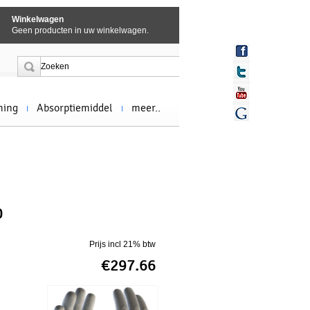
Winkelwagen
Geen producten in uw winkelwagen.
ming
Absorptiemiddel
meer..
0
Prijs incl 21% btw
€297.66