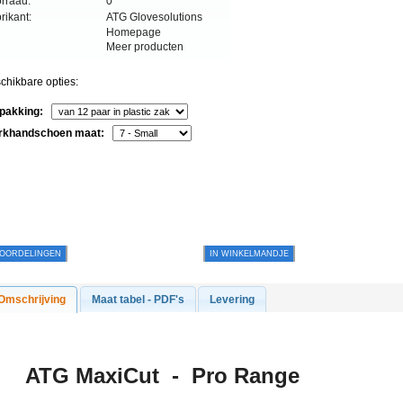
rraad:
0
rikant:
ATG Glovesolutions
Homepage
Meer producten
chikbare opties:
pakking:
rkhandschoen maat:
OORDELINGEN
IN WINKELMANDJE
Omschrijving
Maat tabel - PDF's
Levering
ATG MaxiCut
- Pro Range