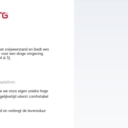
t snijweerstand en biedt een
id voor een droge omgeving.
4 & 5).
eplatform
ee we onze eigen unieke hoge
lijkertijd uiterst comfortabel
nd en verlengt de levensduur