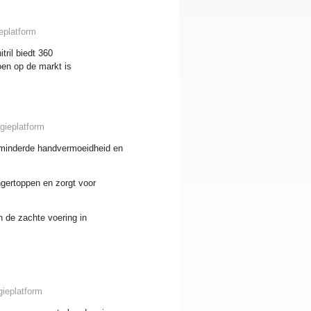
eplatform
tril biedt 360
oen op de markt is
gieplatform
erminderde handvermoeidheid en
ngertoppen en zorgt voor
en de zachte voering in
gieplatform