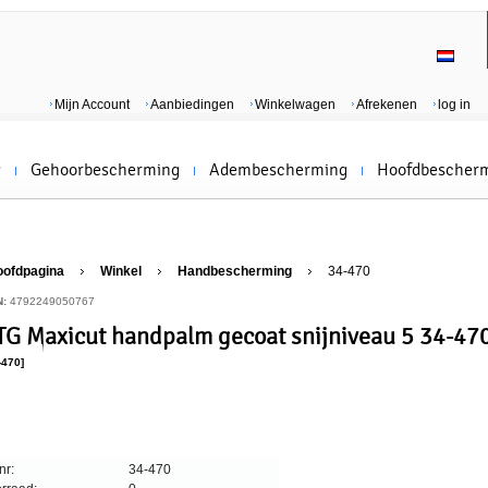
Mijn Account
Aanbiedingen
Winkelwagen
Afrekenen
log in
g
Gehoorbescherming
Adembescherming
Hoofdbescher
oofdpagina
Winkel
Handbescherming
34-470
N:
4792249050767
TG Maxicut handpalm gecoat snijniveau 5 34-47
-470]
nr:
34-470