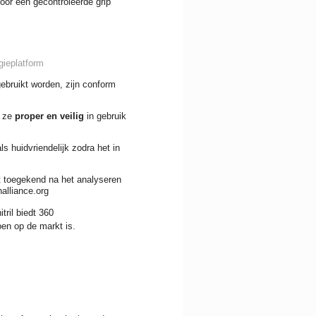
oor een gecontroleerde grip
gieplatform
gebruikt worden, zijn conform
t ze
proper en veilig
in gebruik
ls huidvriendelijk zodra het in
at toegekend na het analyseren
alliance.org
tril biedt 360
en op de markt is.