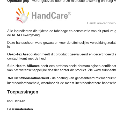
Optimale grip
- wordt geleverd door onze
microcup-afwerking
en zorgt v
HandCare
-technolo
Alle ingredienten die tijdens de fabricage en constructie van dit product 
de
REACH
-wetgeving.
Deze handschoen werd gewassen voor de uiteindelijke verpakking zoda
is.
Oeko-Tex
Association
heeft dit prodduct geevalueerd en gecertificeerd a
contact komt met de huid.
Skin Health Alliance
heeft een proffessionele dermatologisch certifica
van het wetenschappelijke dossier achter dit product. Zie www.skinhealth
360 luchtdoorlaatbaarheid
- de coating van gepatenteerd microschuimni
luchtdoorlaatbaarheid, waardoor dit de meest luchtdoorlaatbare handscho
Toepassingen
Industrieen
Basismaterialen