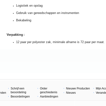
Logistiek en opslag
Gebruik van gereedschappen en instrumenten
Bekabeling
Verpakking
:
12 paar per polyester zak, minimale afname is 72 paar per maat.
Schrijf een
Order
Nieuwe Producten
Mijn Ac
beoordeling
geschiedenis
enden
Nieuws
Verand
Beoordelingen
Aanbiedingen