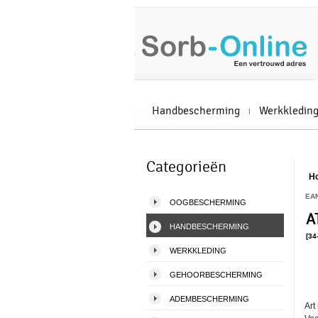
Handbescherming
Werkkledin
Categorieën
H
EA
OOGBESCHERMING
A
HANDBESCHERMING
[34
WERKKLEDING
GEHOORBESCHERMING
ADEMBESCHERMING
Art 