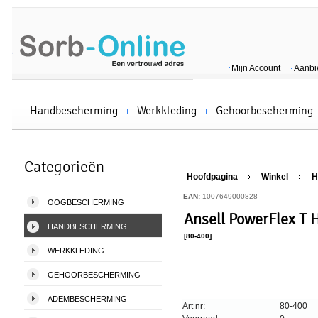
Mijn Account
Aanbi
Handbescherming
Werkkleding
Gehoorbescherming
Categorieën
Hoofdpagina
Winkel
H
EAN:
1007649000828
OOGBESCHERMING
Ansell PowerFlex T H
HANDBESCHERMING
[80-400]
WERKKLEDING
GEHOORBESCHERMING
ADEMBESCHERMING
Art nr:
80-400