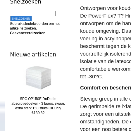
Snelzoeken
Ontworpen voor kou
De PowerFlex? T? Hi V
SNELZOEKEN
ontworpen om de han
Gebruik sleutelwoorden om het
artikel te zoeken.
koude omgeving. Daar
Geavanceerd zoeken
voering in acrylnoppe
beschermt tegen de k
Nieuwe artikelen
voortreffelijk isolere
isolatie van de latexc
comfortabele werkoms
tot -30?C.
Comfort en bescher
Stevige greep in all
SPC OP150E DnD olie
absorptiedoeken - 3 laags, zwaar,
De gerimpelde reli?fa
extra sterk 150 stuks Oil Only
€139.82
zorgt voor een uitste
omstandigheden. De c
voor een nog betere 