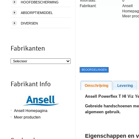
Voorraad:
0
HOOFDBESCHERMING
Fabrikant:
Ansell
Homepag
ABSORPTIEMIDDEL
Meer pro
DIVERSEN
Fabrikanten
BEOORDELINGEN
Fabrikant Info
Omschrijving
Levering
Ansell Powerflex T HI Viz Y
Gebreide handschoenen met
Ansell Homepagina
algemeen gebruik
.
Meer producten
Eigenschappen en v