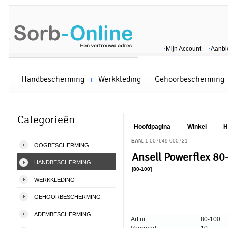
Mijn Account
Aanbi
Handbescherming
Werkkleding
Gehoorbescherming
Categorieën
Hoofdpagina
Winkel
H
EAN:
1 007649 000721
OOGBESCHERMING
Ansell Powerflex 80
HANDBESCHERMING
[80-100]
WERKKLEDING
GEHOORBESCHERMING
ADEMBESCHERMING
Art nr:
80-100