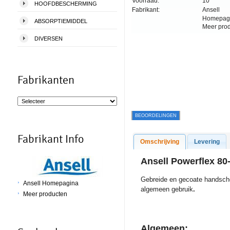
Voorraad:
10
HOOFDBESCHERMING
Fabrikant:
Ansell
Homepag
ABSORPTIEMIDDEL
Meer pro
DIVERSEN
Fabrikanten
BEOORDELINGEN
Fabrikant Info
Omschrijving
Levering
Ansell Powerflex 80
Gebreide en gecoate handsch
Ansell Homepagina
algemeen gebruik
.
Meer producten
Algemeen: