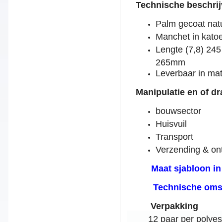
T
echnische beschrij
Palm gecoat nat
Manchet in katoe
Lengte (7,8) 24
265mm
Leverbaar in mate
Manipulatie en of dr
bouwsector
Huisvuil
Transport
Verzending & on
Maat sjabloon in
Technische omsc
Verpakking
12 paar per polyes