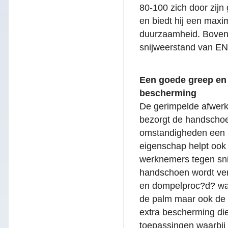
80-100 zich door zijn
en biedt hij een max
duurzaamheid. Bovend
snijweerstand van EN
Ee
n goede greep en
bescherming
De gerimpelde afwerk
bezorgt de handschoen
omstandigheden een u
eigenschap helpt oo
werknemers tegen sn
handschoen wordt ver
en dompelproc?d? waa
de palm maar ook de 
extra bescherming die
toepassingen waarbij