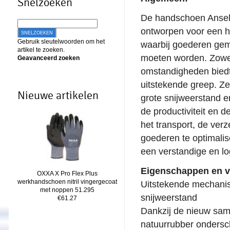
Snelzoeken
De handschoen Ansell
ontworpen voor een h
SNELZOEKEN
Gebruik sleutelwoorden om het
waarbij goederen ge
artikel te zoeken.
moeten worden. Zowel
Geavanceerd zoeken
omstandigheden bied
uitstekende greep. Ze 
Nieuwe artikelen
grote snijweerstand e
de productiviteit en de
het transport, de ver
goederen te optimali
een verstandige en lo
Eigenschappen en v
OXXA X Pro Flex Plus
werkhandschoen nitril vingergecoat
Uitstekende mechanis
met noppen 51.295
snijweerstand
€61.27
Dankzij de nieuw sam
natuurrubber ondersc