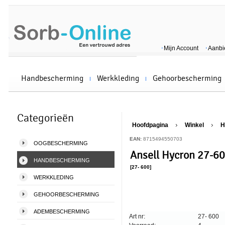
Mijn Account
Aanbi
Handbescherming
Werkkleding
Gehoorbescherming
Categorieën
Hoofdpagina
Winkel
H
EAN:
8715494550703
OOGBESCHERMING
Ansell Hycron 27-6
HANDBESCHERMING
[27- 600]
WERKKLEDING
GEHOORBESCHERMING
ADEMBESCHERMING
Art nr:
27- 600