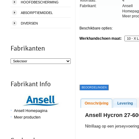
Voorraad:
4
HOOFDBESCHERMING
Fabrikant:
Ansell
Homepag
ABSORPTIEMIDDEL
Meer pro
DIVERSEN
Beschikbare opties:
Werkhandschoen maat:
Fabrikanten
Fabrikant Info
BEOORDELINGEN
Omschrijving
Levering
Ansell Homepagina
Ansell Hycron 27-6
Meer producten
Nitrillaag op een jerseyvoering