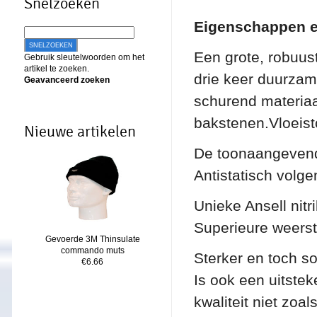
Snelzoeken
Eigenschappen e
SNELZOEKEN
Een grote, robuus
Gebruik sleutelwoorden om het
artikel te zoeken.
drie keer duurzam
Geavanceerd zoeken
schurend materiaa
bakstenen.Vloeisto
Nieuwe artikelen
De toonaangevend
Antistatisch volg
Unieke Ansell nitri
Superieure weerst
Gevoerde 3M Thinsulate
commando muts
Sterker en toch s
€6.66
Is ook een uitstek
kwaliteit niet zoal