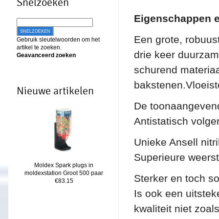
Snelzoeken
Eigenschappen e
SNELZOEKEN
Een grote, robuus
Gebruik sleutelwoorden om het
artikel te zoeken.
drie keer duurzam
Geavanceerd zoeken
schurend materiaa
bakstenen.Vloeisto
Nieuwe artikelen
De toonaangevend
Antistatisch volg
Unieke Ansell nitri
Superieure weerst
Moldex Spark plugs in
moldexstation Groot 500 paar
Sterker en toch s
€83.15
Is ook een uitstek
kwaliteit niet zoal