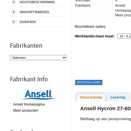
Voorraad:
4
HOOFDBESCHERMING
Fabrikant:
Ansell
Homepag
ABSORPTIEMIDDEL
Meer pro
DIVERSEN
Beschikbare opties:
Werkhandschoen maat:
Fabrikanten
Fabrikant Info
BEOORDELINGEN
Omschrijving
Levering
Ansell Homepagina
Ansell Hycron 27-6
Meer producten
Nitrillaag op een jerseyvoering