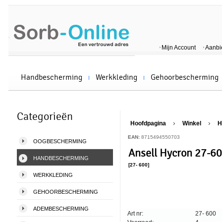
Mijn Account
Aanbi
Handbescherming
Werkkleding
Gehoorbescherming
Categorieën
Hoofdpagina
Winkel
H
EAN:
8715494550703
OOGBESCHERMING
Ansell Hycron 27-6
HANDBESCHERMING
[27- 600]
WERKKLEDING
GEHOORBESCHERMING
ADEMBESCHERMING
Art nr:
27- 600