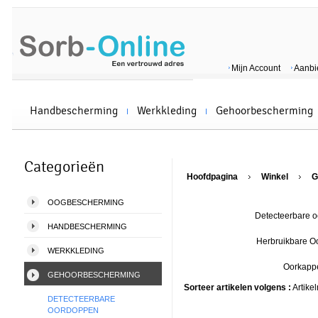
Mijn Account
Aanbi
Handbescherming
Werkkleding
Gehoorbescherming
Categorieën
Hoofdpagina
Winkel
G
OOGBESCHERMING
Detecteerbare 
HANDBESCHERMING
Herbruikbare 
WERKKLEDING
Oorkapp
GEHOORBESCHERMING
Sorteer artikelen volgens :
Artike
DETECTEERBARE
OORDOPPEN