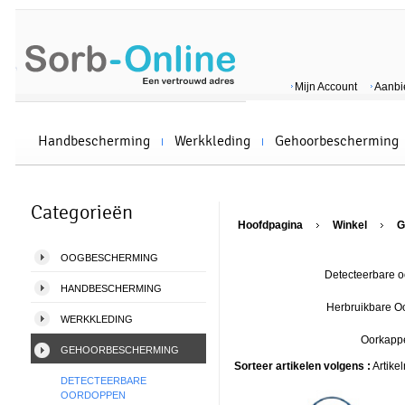
Mijn Account
Aanbi
Handbescherming
Werkkleding
Gehoorbescherming
Categorieën
Hoofdpagina
Winkel
G
OOGBESCHERMING
Detecteerbare 
HANDBESCHERMING
Herbruikbare 
WERKKLEDING
Oorkapp
GEHOORBESCHERMING
Sorteer artikelen volgens :
Artike
DETECTEERBARE
OORDOPPEN