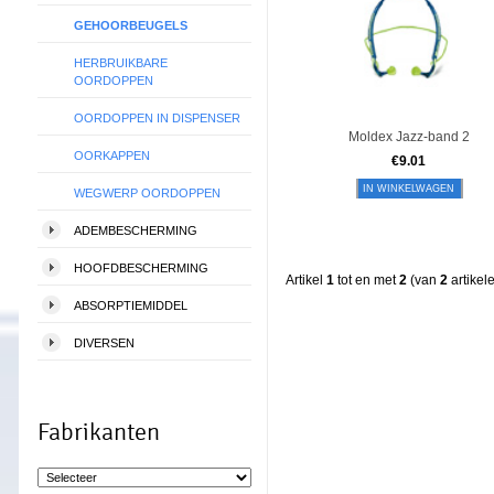
GEHOORBEUGELS
HERBRUIKBARE
OORDOPPEN
OORDOPPEN IN DISPENSER
Moldex Jazz-band 2
OORKAPPEN
€
9.01
IN WINKELWAGEN
WEGWERP OORDOPPEN
ADEMBESCHERMING
HOOFDBESCHERMING
Artikel
1
tot en met
2
(van
2
artikel
ABSORPTIEMIDDEL
DIVERSEN
Fabrikanten