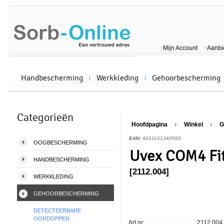
Mijn Account
Aanbi
Handbescherming
Werkkleding
Gehoorbescherming
Categorieën
Hoofdpagina
Winkel
G
EAN:
4031101340593
OOGBESCHERMING
Uvex COM4 Fi
HANDBESCHERMING
[2112.004]
WERKKLEDING
GEHOORBESCHERMING
DETECTEERBARE
OORDOPPEN
Art nr:
2112.004