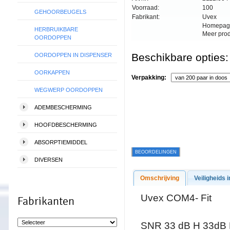
Voorraad:
100
GEHOORBEUGELS
Fabrikant:
Uvex
Homepag
HERBRUIKBARE
Meer pro
OORDOPPEN
Beschikbare opties:
OORDOPPEN IN DISPENSER
OORKAPPEN
Verpakking:
WEGWERP OORDOPPEN
ADEMBESCHERMING
HOOFDBESCHERMING
ABSORPTIEMIDDEL
BEOORDELINGEN
DIVERSEN
Omschrijving
Veiligheids i
Uvex COM4- Fit
Fabrikanten
SNR 33 dB H 33dB 