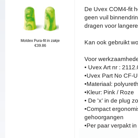
De Uvex COM4-fit he
geen vuil binnendrin
dragen voor langere
Moldex Pura-fit in zakje
Kan ook gebruikt wo
€39.86
Voor werkzaamhede
• Uvex Art nr : 2112
•Uvex Part No CF-
•Materiaal: polyuret
•Kleur: Pink / Roze
• De 'x' in de plug z
•Compact ergonomisc
gehoorgangen
•Per paar verpakt in