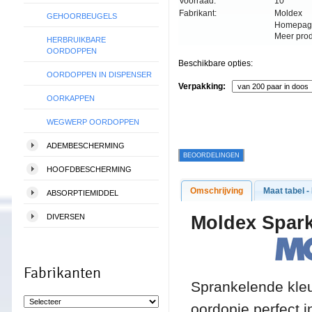
Voorraad:
10
Fabrikant:
Moldex
GEHOORBEUGELS
Homepag
Meer pro
HERBRUIKBARE
OORDOPPEN
Beschikbare opties:
OORDOPPEN IN DISPENSER
Verpakking:
OORKAPPEN
WEGWERP OORDOPPEN
ADEMBESCHERMING
BEOORDELINGEN
HOOFDBESCHERMING
Omschrijving
Maat tabel -
ABSORPTIEMIDDEL
Molde
DIVERSEN
Fabrikanten
Sprankelende kleu
oordopje perfect 