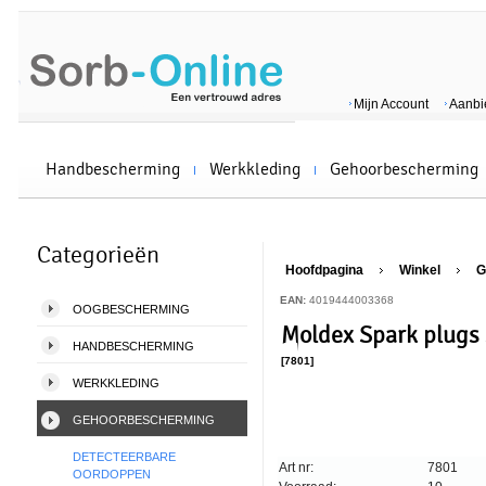
Mijn Account
Aanbi
Handbescherming
Werkkleding
Gehoorbescherming
Categorieën
Hoofdpagina
Winkel
G
EAN:
4019444003368
OOGBESCHERMING
Moldex Spark plugs 
HANDBESCHERMING
[7801]
WERKKLEDING
GEHOORBESCHERMING
DETECTEERBARE
Art nr:
7801
OORDOPPEN