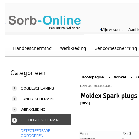
Mijn Account
Aanbi
Handbescherming
Werkkleding
Gehoorbescherming
Categorieën
Hoofdpagina
Winkel
G
EAN:
4019444003382
OOGBESCHERMING
Moldex Spark plugs 
HANDBESCHERMING
[7850]
WERKKLEDING
GEHOORBESCHERMING
DETECTEERBARE
Art nr:
7850
OORDOPPEN