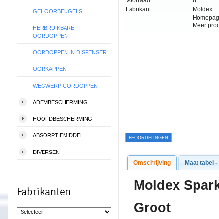
Voorraad:
8
Fabrikant:
Moldex
GEHOORBEUGELS
Homepag
Meer pro
HERBRUIKBARE
OORDOPPEN
OORDOPPEN IN DISPENSER
OORKAPPEN
WEGWERP OORDOPPEN
ADEMBESCHERMING
HOOFDBESCHERMING
ABSORPTIEMIDDEL
BEOORDELINGEN
DIVERSEN
Omschrijving
Maat tabel -
Moldex Spark
Fabrikanten
Groot