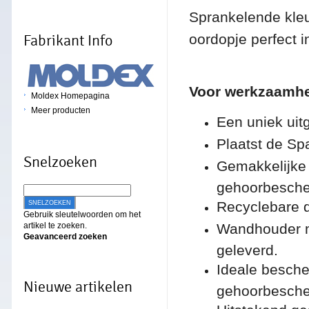
Sprankelende kleu
oordopje perfect 
Fabrikant Info
Voor werkzaamh
Moldex Homepagina
Meer producten
Een uniek uitg
Plaatst de Spa
Snelzoeken
Gemakkelijke 
gehoorbesche
Recyclebare d
SNELZOEKEN
Gebruik sleutelwoorden om het
artikel te zoeken.
Wandhouder m
Geavanceerd zoeken
geleverd.
Ideale besch
Nieuwe artikelen
gehoorbesche