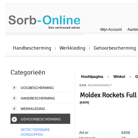
Mijn Account
Aanbi
Handbescherming
Werkkleding
Gehoorbescherming
Categorieën
Hoofdpagina
Winkel
G
EAN:
4019444004617
OOGBESCHERMING
Moldex Rockets Full
HANDBESCHERMING
[6409]
WERKKLEDING
GEHOORBESCHERMING
DETECTEERBARE
Art nr:
6409
OORDOPPEN