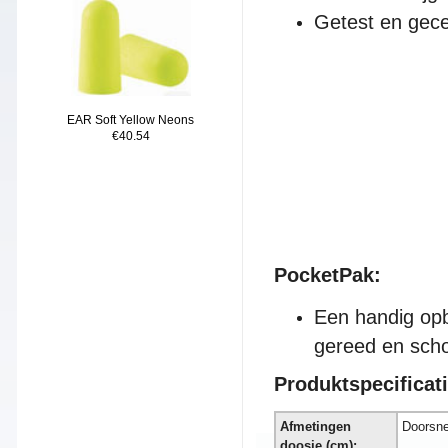
Getest en gece
EAR Soft Yellow Neons
€40.54
PocketPak:
Een handig opb
gereed en scho
Produktspe
cificat
A
fmetingen
Doorsne
doosje (cm):