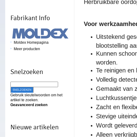
Herbruikbare oordo
Fabrikant Info
Voor werkzaamhe
Uitstekend ges
Moldex Homepagina
blootstelling a
Meer producten
Kunnen schoon
worden.
Te reinigen en 
Snelzoeken
Volledig detec
Gemaakt van za
SNELZOEKEN
Gebruik sleutelwoorden om het
Luchtkussentje
artikel te zoeken.
Geavanceerd zoeken
Zacht en flexib
Stevige uitein
Wordt geleverd
Nieuwe artikelen
Alleen verkrij