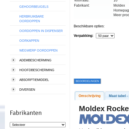
Voorraad:
10
Fabrikant:
Moldex
GEHOORBEUGELS
Homepag
Meer pro
HERBRUIKBARE
OORDOPPEN
Beschikbare opties:
OORDOPPEN IN DISPENSER
Verpakking:
OORKAPPEN
WEGWERP OORDOPPEN
ADEMBESCHERMING
HOOFDBESCHERMING
ABSORPTIEMIDDEL
BEOORDELINGEN
DIVERSEN
Omschrijving
Maat tabel -
Moldex Rock
Fabrikanten