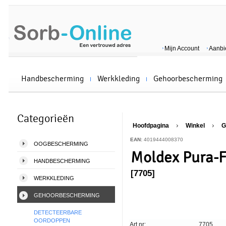
Mijn Account
Aanbi
Handbescherming
Werkkleding
Gehoorbescherming
Categorieën
Hoofdpagina
Winkel
G
EAN:
4019444008370
OOGBESCHERMING
Moldex Pura-Fi
HANDBESCHERMING
[7705]
WERKKLEDING
GEHOORBESCHERMING
DETECTEERBARE
OORDOPPEN
Art nr:
7705