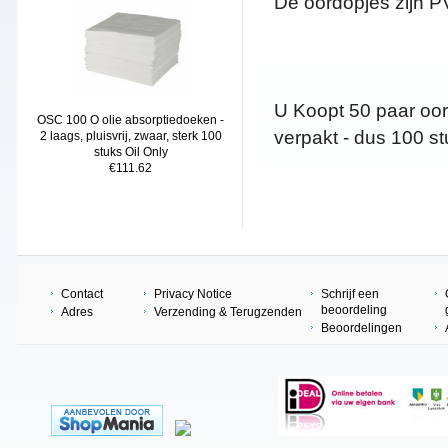
De oordopjes zijn PV
U Koopt 50 paar oor
OSC 100 O olie absorptiedoeken -
verpakt - dus 100 st
2 laags, pluisvrij, zwaar, sterk 100
stuks Oil Only
€111.62
Contact
Privacy Notice
Schrijf een
beoordeling
Adres
Verzending & Terugzenden
Beoordelingen