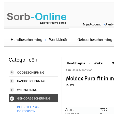
Mijn Account
Aanbi
Handbescherming
Werkkleding
Gehoorbescherming
Categorieën
Hoofdpagina
Winkel
G
EAN:
4019444003405
OOGBESCHERMING
Moldex Pura-fit in 
HANDBESCHERMING
[7750]
WERKKLEDING
GEHOORBESCHERMING
DETECTEERBARE
Art nr:
7750
OORDOPPEN