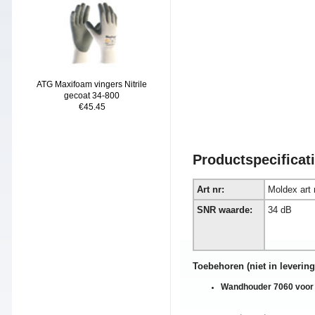
ATG Maxifoam vingers Nitrile
gecoat 34-800
€45.45
Productspecificati
Art nr:
Moldex art 
SNR waarde:
34 dB
To
ebehoren (niet in levering
Wandhouder 7060 voor 