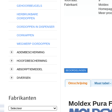
Voorraad:
9
Fabrikant:
Moldex
GEHOORBEUGELS
Homepag
Meer pro
HERBRUIKBARE
OORDOPPEN
OORDOPPEN IN DISPENSER
OORKAPPEN
WEGWERP OORDOPPEN
ADEMBESCHERMING
HOOFDBESCHERMING
ABSORPTIEMIDDEL
BEOORDELINGEN
DIVERSEN
Omschrijving
Maat tabel -
Fabrikanten
Molde
x Pura 