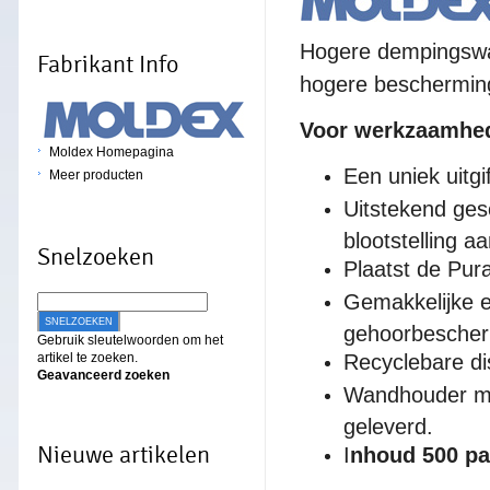
Hogere dempingswaa
Fabrikant Info
hogere beschermin
Voor werkzaamhe
Moldex Homepagina
Een uniek uitgi
Meer producten
Uitstekend ges
blootstelling a
Snelzoeken
Plaatst de Pura
Gemakkelijke e
SNELZOEKEN
gehoorbescher
Gebruik sleutelwoorden om het
artikel te zoeken.
Recyclebare di
Geavanceerd zoeken
Wandhouder me
geleverd.
Nieuwe artikelen
I
nhoud 500 pa