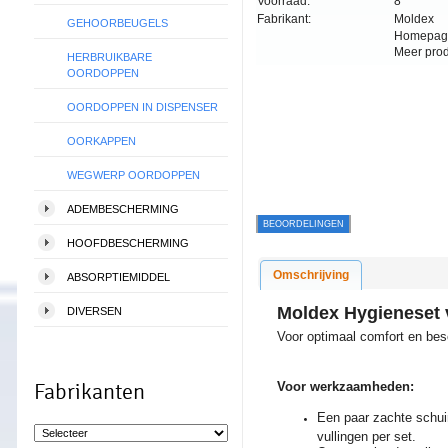
Voorraad:
8
Fabrikant:
Moldex
GEHOORBEUGELS
Homepag
Meer pro
HERBRUIKBARE
OORDOPPEN
OORDOPPEN IN DISPENSER
OORKAPPEN
WEGWERP OORDOPPEN
ADEMBESCHERMING
BEOORDELINGEN
HOOFDBESCHERMING
Omschrijving
ABSORPTIEMIDDEL
Moldex Hygieneset 
DIVERSEN
Voor optimaal comfort en be
Voor werkzaamheden:
Fabrikanten
Een paar zachte schui
vullingen per set.