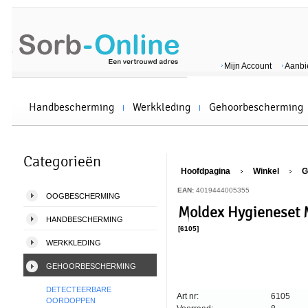
Mijn Account
Aanbi
Handbescherming
Werkkleding
Gehoorbescherming
Categorieën
Hoofdpagina
Winkel
G
EAN:
4019444005355
OOGBESCHERMING
Moldex Hygieneset 
HANDBESCHERMING
[6105]
WERKKLEDING
GEHOORBESCHERMING
DETECTEERBARE
Art nr:
6105
OORDOPPEN