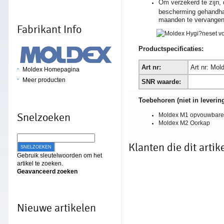
Om verzekerd te zijn, 
bescherming gehandhaaf
maanden te vervangen
Fabrikant Info
Productspecificaties:
Art nr:
Art nr: Mol
Moldex Homepagina
Meer producten
SNR waarde:
Toebehoren (niet in levering
Snelzoeken
Moldex M1 opvouwbare
Moldex M2 Oorkap
Klanten die dit arti
SNELZOEKEN
Gebruik sleutelwoorden om het
artikel te zoeken.
Geavanceerd zoeken
Nieuwe artikelen