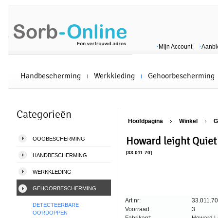
Mijn Account
Aanbi
Handbescherming
Werkkleding
Gehoorbescherming
Categorieën
Hoofdpagina
Winkel
G
Howard leight Quiet
OOGBESCHERMING
[33.011.70]
HANDBESCHERMING
WERKKLEDING
GEHOORBESCHERMING
Art nr:
33.011.70
DETECTEERBARE
Voorraad:
3
OORDOPPEN