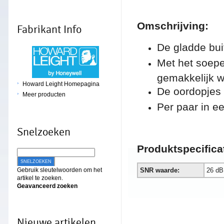
Omschrijving:
Fabrikant Info
De gladde bui
Met het soepe
gemakkelijk w
Howard Leight Homepagina
De oordopjes 
Meer producten
Per paar in ee
Snelzoeken
Produktspe
cifica
SNELZOEKEN
Gebruik sleutelwoorden om het
SNR waarde:
26 dB
artikel te zoeken.
Geavanceerd zoeken
Nieuwe artikelen