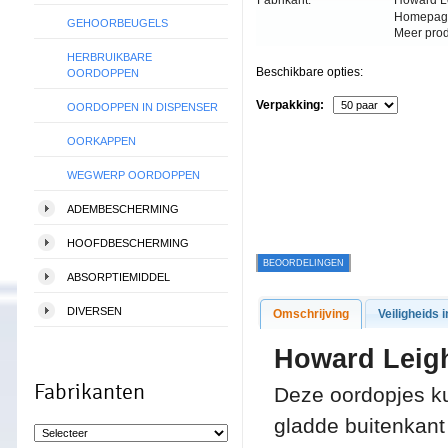
Fabrikant:
Howard L
Homepag
GEHOORBEUGELS
Meer pro
HERBRUIKBARE
Beschikbare opties:
OORDOPPEN
Verpakking:
OORDOPPEN IN DISPENSER
OORKAPPEN
WEGWERP OORDOPPEN
ADEMBESCHERMING
HOOFDBESCHERMING
BEOORDELINGEN
ABSORPTIEMIDDEL
DIVERSEN
Omschrijving
Veiligheids i
Howard Leigh
Fabrikanten
Deze oordopjes ku
gladde buitenkant