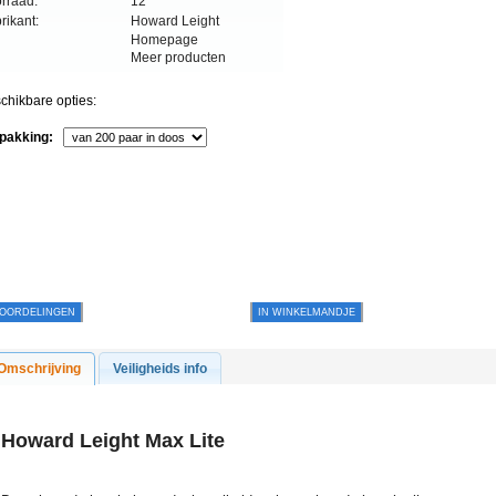
rraad:
12
rikant:
Howard Leight
Homepage
Meer producten
chikbare opties:
pakking:
OORDELINGEN
IN WINKELMANDJE
Omschrijving
Veiligheids info
Howard Leight Max Lite