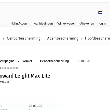
Mijn Account
Aanbiedingen
Winkelwagen
Afrekenen
log in
g
Gehoorbescherming
Adembescherming
Hoofdbescher
oofdpagina
Winkel
Gehoorbescherming
33.011.20
N:
33552002901
oward Leight Max-Lite
.011.20]
nr:
33.011.20