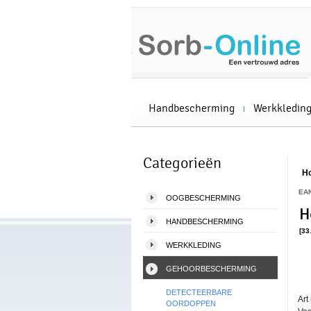
Handbescherming
Werkkledin
Categorieën
H
EA
OOGBESCHERMING
H
HANDBESCHERMING
[33
WERKKLEDING
GEHOORBESCHERMING
DETECTEERBARE
Art 
OORDOPPEN