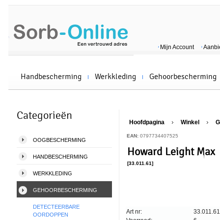
Mijn Account
Aanbi
Handbescherming
Werkkleding
Gehoorbescherming
Categorieën
Hoofdpagina
Winkel
G
EAN:
0797734407525
OOGBESCHERMING
Howard Leight Max
HANDBESCHERMING
[33.011.61]
WERKKLEDING
GEHOORBESCHERMING
DETECTEERBARE
Art nr:
33.011.61
OORDOPPEN