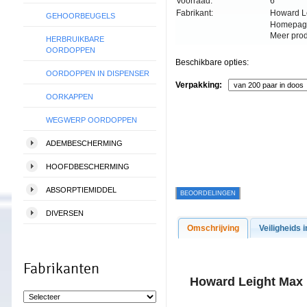
Voorraad:
6
Fabrikant:
Howard L
GEHOORBEUGELS
Homepag
Meer pro
HERBRUIKBARE
OORDOPPEN
Beschikbare opties:
OORDOPPEN IN DISPENSER
Verpakking:
OORKAPPEN
WEGWERP OORDOPPEN
ADEMBESCHERMING
HOOFDBESCHERMING
ABSORPTIEMIDDEL
BEOORDELINGEN
DIVERSEN
Omschrijving
Veiligheids i
Fabrikanten
Howard Leight Max