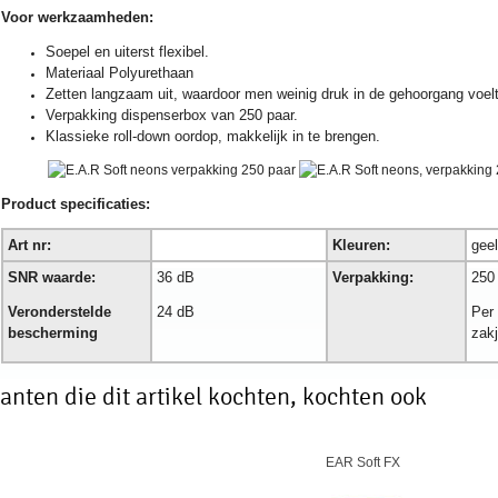
Voor werkzaamheden:
Soepel en uiterst flexibel.
Materiaal Polyurethaan
Zetten langzaam uit, waardoor men weinig druk in de gehoorgang voelt
Verpakking dispenserbox van 250 paar.
Klassieke roll-down oordop, makkelijk in te brengen.
Product spe
cificaties:
Art nr:
Kleuren:
geel
SNR waarde:
36 dB
Verpakking:
250
Veronderstelde
24 dB
Per 
bescherming
zakj
anten die dit artikel kochten, kochten ook
EAR Soft FX