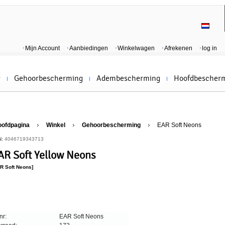
Mijn Account
Aanbiedingen
Winkelwagen
Afrekenen
log in
g
Gehoorbescherming
Adembescherming
Hoofdbescher
oofdpagina
Winkel
Gehoorbescherming
EAR Soft Neons
N:
4046719343713
AR Soft Yellow Neons
R Soft Neons]
nr:
EAR Soft Neons