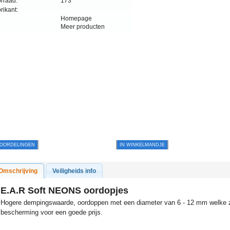
rraad:
173
rikant:
Homepage
Meer producten
OORDELINGEN
IN WINKELMANDJE
Omschrijving
Veiligheids info
E.A.R Soft NEONS oordopjes
Hogere dempingswaarde, oordoppen met een diameter van 6 - 12 mm welke z
bescherming voor een goede prijs.