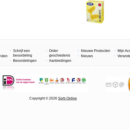
Schrijf een
Order
Nieuwe Producten
Mijn Ac
beoordeling
geschiedenis
enden
Nieuws
Verand
Beoordelingen
Aanbiedingen
 © 2026
Sorb Online