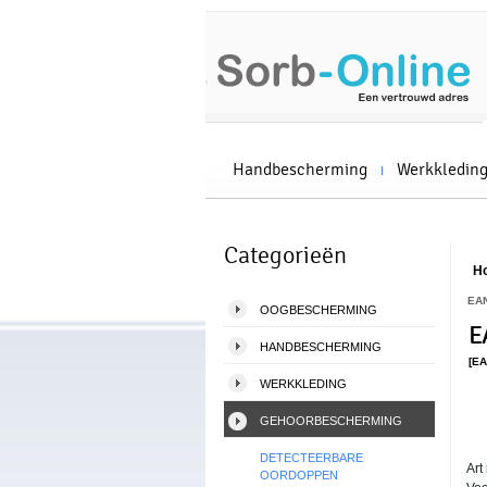
Handbescherming
Werkkledin
Categorieën
H
EA
OOGBESCHERMING
E
HANDBESCHERMING
[EA
WERKKLEDING
GEHOORBESCHERMING
DETECTEERBARE
Art 
OORDOPPEN