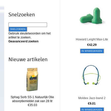
Snelzoeken
SNELZOEKEN
Gebruik sleutelwoorden om het
artikel te zoeken.
Howard Leight Max-Lite
Geavanceerd zoeken
€
42.29
IN WINKELWAGEN
Nieuwe artikelen
Sphag Sorb SS-1 Natuurlijk Olie
Moldex Jazz-band 2
absorptiemiddel zak van 28 ltr
€
9.01
€35.03
IN WINKELWAGEN