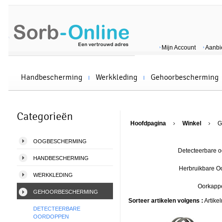
Mijn Account
Aanbi
Handbescherming
Werkkleding
Gehoorbescherming
Categorieën
Hoofdpagina
Winkel
G
OOGBESCHERMING
Detecteerbare 
HANDBESCHERMING
Herbruikbare 
WERKKLEDING
Oorkapp
GEHOORBESCHERMING
Sorteer artikelen volgens :
Artike
DETECTEERBARE
OORDOPPEN