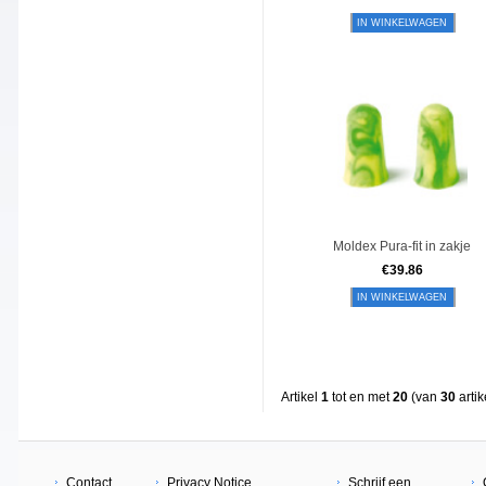
IN WINKELWAGEN
Moldex Pura-fit in zakje
€
39.86
IN WINKELWAGEN
Artikel
1
tot en met
20
(van
30
artik
Contact
Privacy Notice
Schrijf een