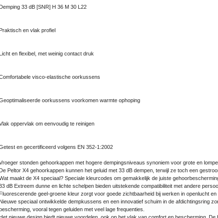
Demping 33 dB [SNR] H 36 M 30 L22
Praktisch en vlak profiel
Licht en flexibel, met weinig contact druk
Comfortabele visco-elastische oorkussens
Geoptimaliseerde oorkussens voorkomen warmte ophoping
Vlak oppervlak om eenvoudig te reinigen
Getest en gecertificeerd volgens EN 352-1:2002
Vroeger stonden gehoorkappen met hogere dempingsniveaus synoniem voor grote en lompe sch
De Peltor X4 gehoorkappen kunnen het geluid met 33 dB dempen, terwijl ze toch een gestroo
Wat maakt de X4 speciaal? Speciale kleurcodes om gemakkelijk de juiste gehoorbeschermi
33 dB Extreem dunne en lichte schelpen bieden uitstekende compatibiliteit met andere pers
Fluorescerende geel-groene kleur zorgt voor goede zichtbaarheid bij werken in openlucht en v
Nieuwe speciaal ontwikkelde dempkussens en een innovatief schuim in de afdichtingsring zo
bescherming, vooral tegen geluiden met veel lage frequenties.
Het nieuwe design biedt nieuwe voordelen, ook op het vlak van comfort en bescherming. De