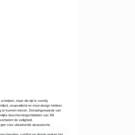
elpen, maar die tijd is voorbij.
mlijnd, onopvallend en mooi design hebben.
ng te kunnen kiezen. Dempingswaarde van
oonlijke beschermingsmiddelen van 3M.
erbetert de veiligheid.
rgen voor uitstekende akoestische
 bescherming, comfort en design maken het