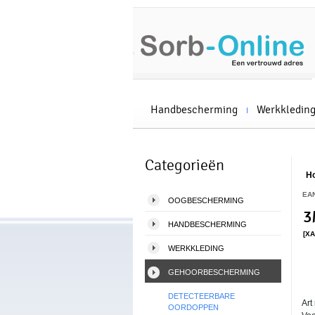
Handbescherming
Werkkledin
Categorieën
H
EA
OOGBESCHERMING
3
HANDBESCHERMING
[XA
WERKKLEDING
GEHOORBESCHERMING
DETECTEERBARE
Art 
OORDOPPEN