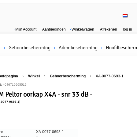
Mijn Account
Aanbiedingen
Winkelwagen
Afrekenen
log in
g
Gehoorbescherming
Adembescherming
Hoofdbescher
oofdpagina
Winkel
Gehoorbescherming
XA-0077-0693-1
N:
4046719695515
M Peltor oorkap X4A - snr 33 dB -
-0077-0693-1]
nr:
XA-0077-0693-1