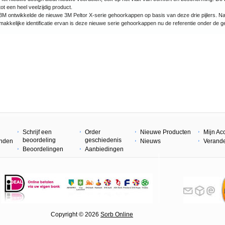
tot een heel veelzijdig product.
3M ontwikkelde de nieuwe 3M Peltor X-serie gehoorkappen op basis van deze drie pijlers. N
makkelijke identificatie ervan is deze nieuwe serie gehoorkappen nu de referentie onder de 
Schrijf een
Order
Nieuwe Producten
Mijn Ac
beoordeling
geschiedenis
enden
Nieuws
Verand
Beoordelingen
Aanbiedingen
 © 2026
Sorb Online