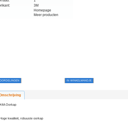
rraad:
1
rikant:
3M
Homepage
Meer producten
OORDELINGEN
IN WINKELMANDJE
Omschrijving
X4A Oorkap
Hoge kwaliteit, robuuste oorkap