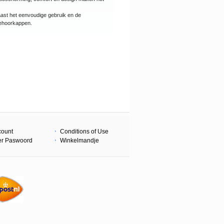
aast het eenvoudige gebruik en de
gehoorkappen.
count
Conditions of Use
er Paswoord
Winkelmandje