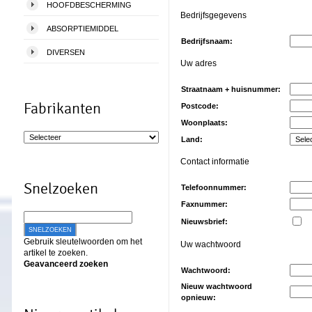
HOOFDBESCHERMING
Bedrijfsgegevens
ABSORPTIEMIDDEL
Bedrijfsnaam:
DIVERSEN
Uw adres
Straatnaam + huisnummer:
Fabrikanten
Postcode:
Woonplaats:
Land:
Contact informatie
Snelzoeken
Telefoonnummer:
Faxnummer:
Nieuwsbrief:
SNELZOEKEN
Gebruik sleutelwoorden om het
Uw wachtwoord
artikel te zoeken.
Geavanceerd zoeken
Wachtwoord:
Nieuw wachtwoord
opnieuw: