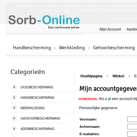
This site uses cookies. Some of the cookies we use are essential fo
cookies from this site, but parts of the site will not w
I accept cooki
Mijn Account
Aanbi
Handbescherming
Werkkleding
Gehoorbescherming
Categorieën
Hoofdpagina
Winkel
E
Mijn accountgegeve
OOGBESCHERMING
HANDBESCHERMING
Als u al een account bi
OPMERKING:
Persoonlijke gegevens
WERKKLEDING
GEHOORBESCHERMING
Voornaam:
Achternaam:
ADEMBESCHERMING
E-mailadres: