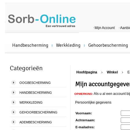
Mijn Account
Aanbi
Handbescherming
Werkkleding
Gehoorbescherming
Categorieën
Hoofdpagina
Winkel
E
Mijn accountgegeve
OOGBESCHERMING
HANDBESCHERMING
Als u al een account bi
OPMERKING:
Persoonlijke gegevens
WERKKLEDING
GEHOORBESCHERMING
Voornaam:
Achternaam:
ADEMBESCHERMING
E-mailadres: