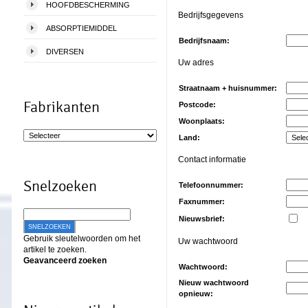
HOOFDBESCHERMING
Bedrijfsgegevens
ABSORPTIEMIDDEL
Bedrijfsnaam:
DIVERSEN
Uw adres
Straatnaam + huisnummer:
Fabrikanten
Postcode:
Woonplaats:
Land:
Contact informatie
Snelzoeken
Telefoonnummer:
Faxnummer:
Nieuwsbrief:
SNELZOEKEN
Gebruik sleutelwoorden om het
Uw wachtwoord
artikel te zoeken.
Geavanceerd zoeken
Wachtwoord:
Nieuw wachtwoord
opnieuw: