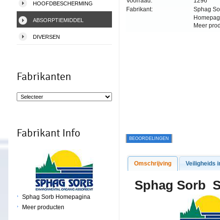
Voorraad:
1296
HOOFDBESCHERMING
Fabrikant:
Sphag So
Homepag
ABSORPTIEMIDDEL
Meer pro
DIVERSEN
Fabrikanten
Fabrikant Info
BEOORDELINGEN
Omschrijving
Veiligheids i
Sphag Sor
Sphag Sorb Homepagina
Meer producten