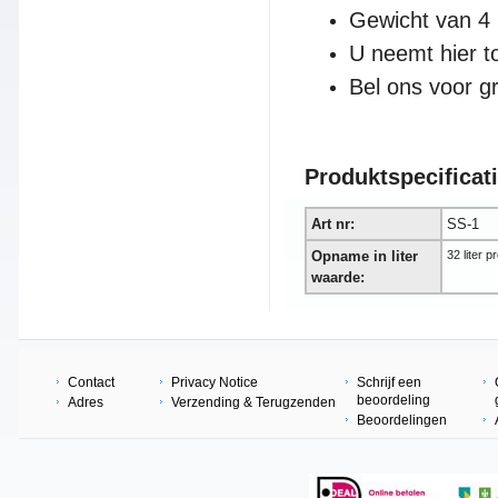
Gewicht van 4
U neemt hier to
Bel ons voor g
Produktspe
cificat
Art nr:
SS-1
Opname in liter
32 liter p
waarde:
Contact
Privacy Notice
Schrijf een
beoordeling
Adres
Verzending & Terugzenden
Beoordelingen