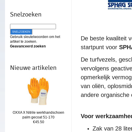
Snelzoeken
SNELZOEKEN
Gebruik sleutelwoorden om het
De beste kwaliteit
artikel te zoeken.
startpunt voor
SPH
Geavanceerd zoeken
De turfvezels, gesc
Nieuwe artikelen
vervolgens geactiv
opmerkelijk vermoge
van oliën, oplosmid
andere organische 
OXXA X Nitrile werkhandschoen
Voor werkzaamhe
palm gecoat 51-170
€45.50
Zak van 28 lit