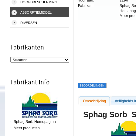
Voorraad:
1296
HOOFDBESCHERMING
Fabrikant:
Sphag So
Homepag
ABSORPTIEMIDDEL
Meer pro
DIVERSEN
Fabrikanten
Fabrikant Info
BEOORDELINGEN
Omschrijving
Veiligheids i
Sphag Sor
Sphag Sorb Homepagina
Meer producten