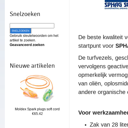
Snelzoeken
SNELZOEKEN
Gebruik sleutelwoorden om het
De beste kwaliteit
artikel te zoeken.
startpunt voor
SPH
Geavanceerd zoeken
De turfvezels, gesc
Nieuwe artikelen
vervolgens geactiv
opmerkelijk vermoge
van oliën, oplosmid
andere organische 
Moldex Spark plugs soft cord
Voor werkzaamhe
€65.42
Zak van 28 lit