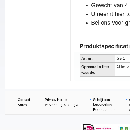
Gewicht van 4
U neemt hier to
Bel ons voor g
Produktspe
cificat
Art nr:
SS-1
Opname in liter
32 liter p
waarde:
Contact
Privacy Notice
Schrijf een
beoordeling
Adres
Verzending & Terugzenden
Beoordelingen