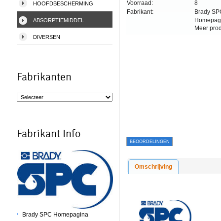
Voorraad:
8
HOOFDBESCHERMING
Fabrikant:
Brady SP
Homepag
ABSORPTIEMIDDEL
Meer pro
DIVERSEN
Fabrikanten
Fabrikant Info
BEOORDELINGEN
Omschrijving
Brady SPC Homepagina