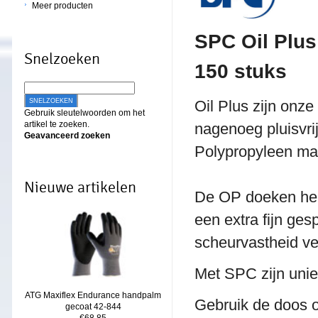
Meer producten
SPC Oil Plus
Snelzoeken
150 stuks
SNELZOEKEN
Oil Plus zijn onz
Gebruik sleutelwoorden om het
artikel te zoeken.
nagenoeg pluisvri
Geavanceerd zoeken
Polypropyleen mat
Nieuwe artikelen
De OP doeken hebb
een extra fijn ge
scheurvastheid ve
Met SPC zijn uni
ATG Maxiflex Endurance handpalm
Gebruik de doos 
gecoat 42-844