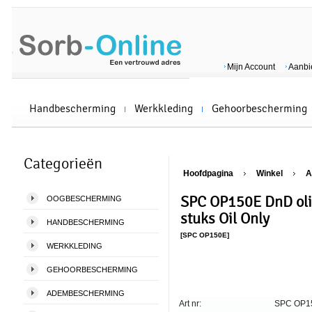
Mijn Account
Aanbi
Handbescherming
Werkkleding
Gehoorbescherming
Categorieën
Hoofdpagina
Winkel
A
SPC OP150E DnD olie
OOGBESCHERMING
stuks Oil Only
HANDBESCHERMING
[SPC OP150E]
WERKKLEDING
GEHOORBESCHERMING
ADEMBESCHERMING
Art nr:
SPC OP1