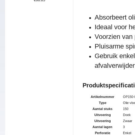
€68.85
Absorbeert ol
Ideaal voor h
Voorzien van p
Pluisarme spi
Gebruik enkel
afvalverwijde
Produktspe
cificat
Artikelnummer
OP150-
Type
Olie vlo
Aantal stuks
150
Uitvoering
Doek
Uitvoering
Zwaar
Aantal lagen
3
Perforatie
Enkel