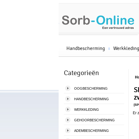
Handbescherming
Werkkledin
Categorieën
H
S
OOGBESCHERMING
z
HANDBESCHERMING
[S
WERKKLEDING
Er 
GEHOORBESCHERMING
ADEMBESCHERMING