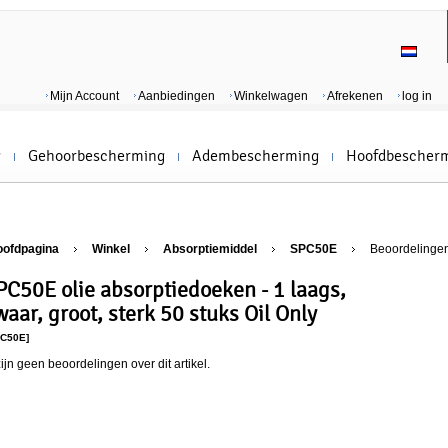
Mijn Account
Aanbiedingen
Winkelwagen
Afrekenen
log in
g
Gehoorbescherming
Adembescherming
Hoofdbescher
oofdpagina
Winkel
Absorptiemiddel
SPC50E
Beoordelinge
PC50E olie absorptiedoeken - 1 laags,
waar, groot, sterk 50 stuks Oil Only
PC50E]
zijn geen beoordelingen over dit artikel.