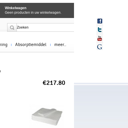
Winkelwagen
Geen producten in uw winkelwagen.
ming
Absorptiemiddel
meer..
n
€217.80