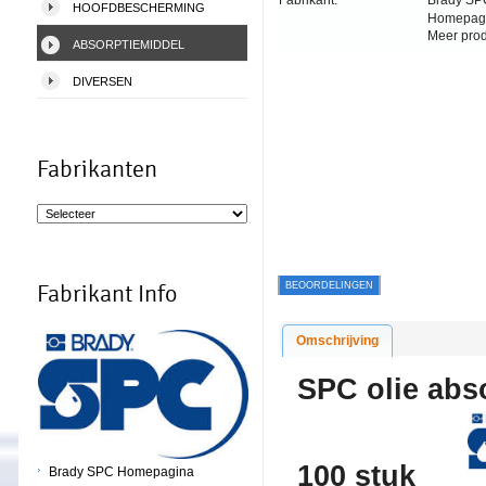
Fabrikant:
Brady SP
HOOFDBESCHERMING
Homepag
Meer pro
ABSORPTIEMIDDEL
DIVERSEN
Fabrikanten
BEOORDELINGEN
Fabrikant Info
Omschrijving
SPC olie abs
100 stuk
Brady SPC Homepagina