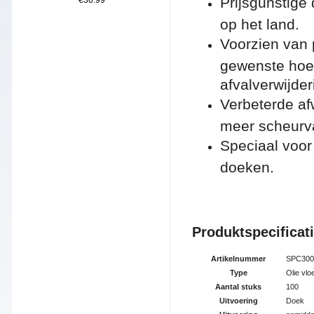
Prijsgunstige 
€30.99
op het land.
Voorzien van 
gewenste hoev
afvalverwijde
Verbeterde af
meer scheurv
Speciaal voor
doeken.
Produktspe
cificat
Artikelnummer
SPC300
Type
Olie vlo
Aantal stuks
100
Uitvoering
Doek