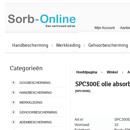
Mijn Account
Aanbi
Handbescherming
Werkkleding
Gehoorbescherming
Categorieën
Hoofdpagina
Winkel
A
SPC300E olie absorb
OOGBESCHERMING
[SPC300E]
HANDBESCHERMING
WERKKLEDING
GEHOORBESCHERMING
Art nr:
SPC300E
ADEMBESCHERMING
Voorraad:
10