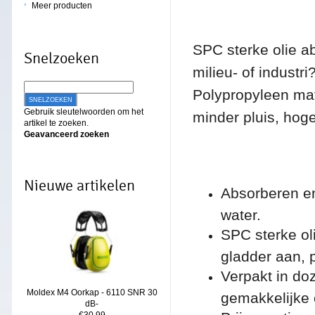
Meer producten
SPC sterke olie a
Snelzoeken
milieu- of indust
Polypropyleen mate
SNELZOEKEN
Gebruik sleutelwoorden om het
minder pluis, hoge
artikel te zoeken.
Geavanceerd zoeken
Nieuwe artikelen
Absorberen en
water.
SPC sterke ol
gladder aan, 
Verpakt in d
Moldex M4 Oorkap - 6110 SNR 30
gemakkelijke 
dB-