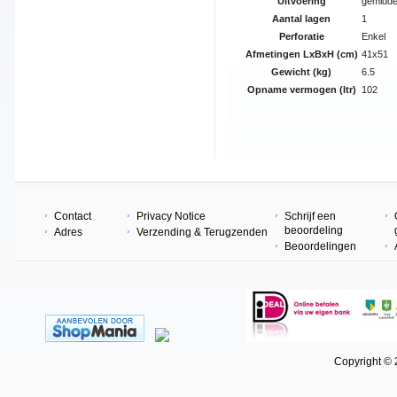
Uitvoering
gemidde
Aantal lagen
1
Perforatie
Enkel
Afmetingen LxBxH (cm)
41x51
Gewicht (kg)
6.5
Opname vermogen (ltr)
102
Contact
Privacy Notice
Schrijf een
beoordeling
Adres
Verzending & Terugzenden
Beoordelingen
Copyright © 202