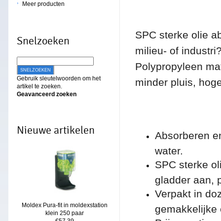
Meer producten
SPC sterke olie a
Snelzoeken
milieu- of indust
Polypropyleen mate
SNELZOEKEN
Gebruik sleutelwoorden om het
minder pluis, hoge
artikel te zoeken.
Geavanceerd zoeken
Nieuwe artikelen
Absorberen en
water.
SPC sterke ol
gladder aan, 
Verpakt in d
Moldex Pura-fit in moldexstation
gemakkelijke 
klein 250 paar