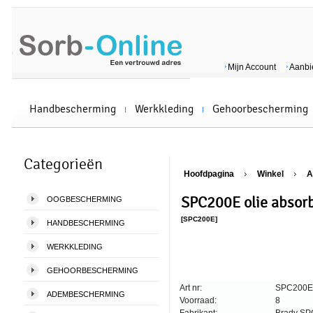
Mijn Account
Aanbi
Handbescherming
Werkkleding
Gehoorbescherming
Categorieën
Hoofdpagina
Winkel
A
SPC200E olie absorbe
OOGBESCHERMING
[SPC200E]
HANDBESCHERMING
WERKKLEDING
GEHOORBESCHERMING
Art nr:
SPC200E
ADEMBESCHERMING
Voorraad:
8