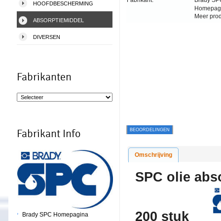
Fabrikant:
Brady SP
HOOFDBESCHERMING
Homepag
Meer pro
ABSORPTIEMIDDEL
DIVERSEN
Fabrikanten
BEOORDELINGEN
Fabrikant Info
Omschrijving
SPC olie abso
200 stuk
Brady SPC Homepagina