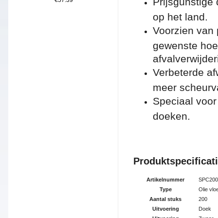
Prijsgunstige 
€57.39
op het land.
Voorzien van 
gewenste hoev
afvalverwijde
Verbeterde af
meer scheurv
Speciaal voor
doeken.
Produktspe
cificat
Artikelnummer
SPC200
Type
Olie vlo
Aantal stuks
200
Uitvoering
Doek