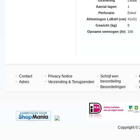
Uitvoering
Zwaar
Aantal lagen
1
Perforatie
Enkel
Afmetingen LxBxH (cm)
41x51
Gewicht (kg)
8
Opname vermogen (ltr)
166
Contact
Privacy Notice
Schrijf een
beoordeling
Adres
Verzending & Terugzenden
Beoordelingen
Copyright © 202