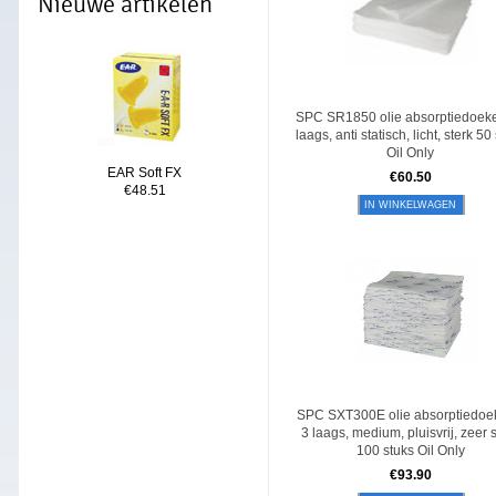
Nieuwe artikelen
SPC SR1850 olie absorptiedoeke
laags, anti statisch, licht, sterk 50
Oil Only
EAR Soft FX
€
60.50
€48.51
IN WINKELWAGEN
SPC SXT300E olie absorptiedoe
3 laags, medium, pluisvrij, zeer 
100 stuks Oil Only
€
93.90