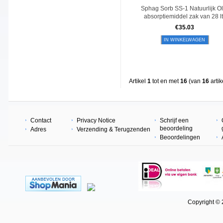
Sphag Sorb SS-1 Natuurlijk Ol
absorptiemiddel zak van 28 lt
€
35.03
IN WINKELWAGEN
Artikel
1
tot en met
16
(van
16
artik
Contact
Privacy Notice
Schrijf een
beoordeling
Adres
Verzending & Terugzenden
Beoordelingen
Copyright © 202