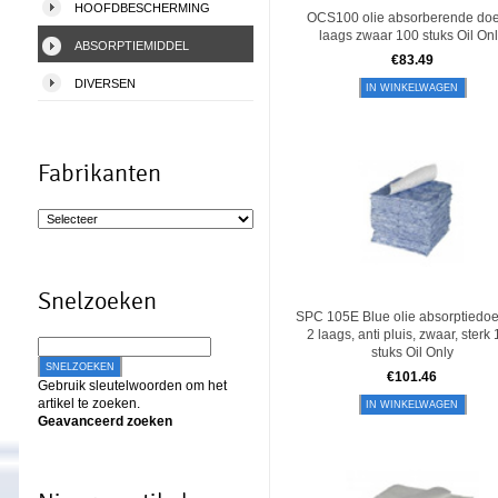
HOOFDBESCHERMING
OCS100 olie absorberende doe
laags zwaar 100 stuks Oil On
ABSORPTIEMIDDEL
€
83.49
DIVERSEN
IN WINKELWAGEN
Fabrikanten
Snelzoeken
SPC 105E Blue olie absorptiedoe
2 laags, anti pluis, zwaar, sterk
stuks Oil Only
SNELZOEKEN
€
101.46
Gebruik sleutelwoorden om het
artikel te zoeken.
IN WINKELWAGEN
Geavanceerd zoeken