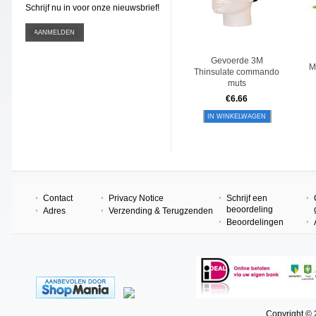
Schrijf nu in voor onze nieuwsbrief!
Gevoerde 3M
M
Thinsulate commando
muts
€
6.66
IN WINKELWAGEN
Contact
Privacy Notice
Schrijf een
beoordeling
Adres
Verzending & Terugzenden
Beoordelingen
Copyright © 202