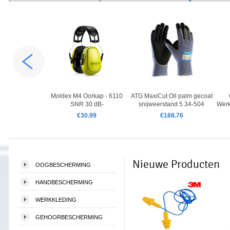
Yellow Neons
Moldex M4 Oorkap - 6110
ATG MaxiCut Oil palm gecoat
SNR 30 dB-
snijweerstand 5 34-504
Wer
0.54
€30.99
€188.76
Nieuwe Producten
OOGBESCHERMING
HANDBESCHERMING
WERKKLEDING
GEHOORBESCHERMING