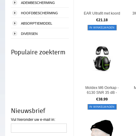
ADEMBESCHERMING
HOOFDBESCHERMING
EAR Ultrafit met koord
3
€
21.18
ABSORPTIEMIDDEL
IN WINKELWAGEN
DIVERSEN
Populaire zoekterm
Moldex M6 Oorkap -
M
6130 SNR 35 dB -
€
38.99
IN WINKELWAGEN
Nieuwsbrief
Vul hieronder uw e-mail in: